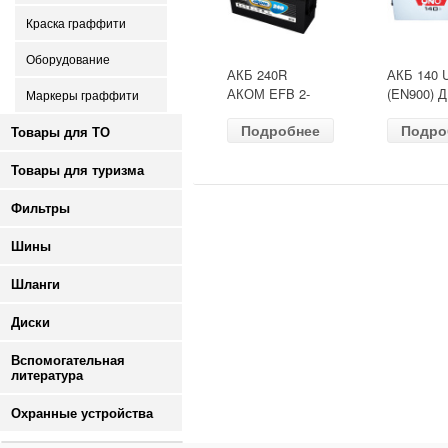
Краска граффити
Оборудование
АКБ 240R
АКБ 140 
АКОМ EFB 2-
(EN900) 
Маркеры граффити
ресурс(ОБР)
513х189х
Подробнее
Подро
(EN1500) ДШВ
залит
Товары для ТО
518х274х242
Товары для туризма
Фильтры
Шины
Шланги
Диски
Вспомогательная
литература
Охранные устройства