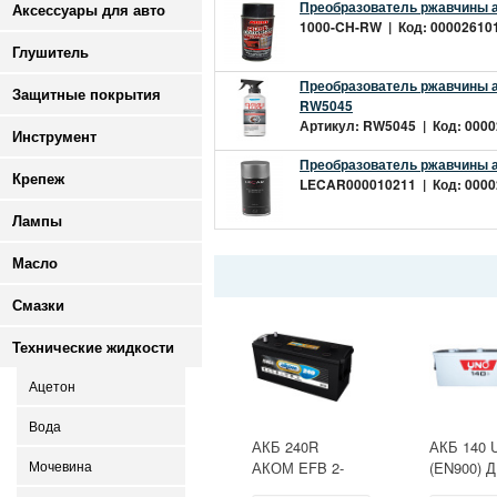
Преобразователь ржавчины 
Аксессуары для авто
1000-CH-RW | Код: 0000261017
Глушитель
Преобразователь ржавчины а
Защитные покрытия
RW5045
Артикул: RW5045 | Код: 00002
Инструмент
Преобразователь ржавчины а
Крепеж
LECAR000010211 | Код: 00002
Лампы
Масло
Смазки
Технические жидкости
Ацетон
Вода
АКБ 240R
АКБ 140 
АКОМ EFB 2-
(EN900) 
Мочевина
ресурс(ОБР)
513х189х