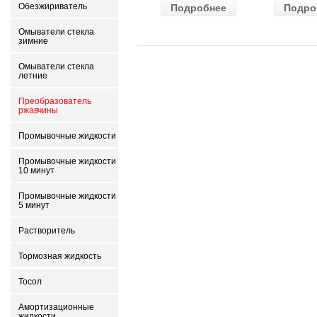
Подробнее
Подро
Обезжириватель
(EN1500) ДШВ
залит
518х274х242
Омыватели стекла
зимние
Омыватели стекла
летние
Преобразователь
ржавчины
Промывочные жидкости
Промывочные жидкости
10 минут
Промывочные жидкости
5 минут
Растворитель
Тормозная жидкость
Тосол
Амортизационные
жидкости