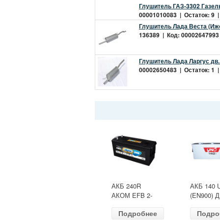
Глушитель ГАЗ-3302 Газель
00001010083 | Остаток: 9 |
Глушитель Лада Веста (Ижо
136389 | Код: 00002647993 
Глушитель Лада Ларгус дв.
00002650483 | Остаток: 1 |
АКБ 240R
АКБ 140 
АКОМ EFB 2-
(EN900) 
ресурс(ОБР)
513х189х
Подробнее
Подро
(EN1500) ДШВ
залит