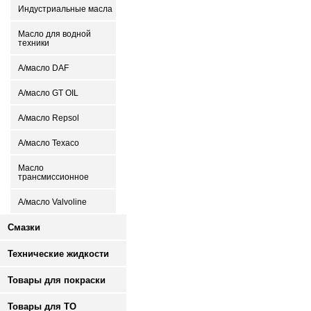
Индустриальные масла
Масло для водной
техники
А/масло DAF
А/масло GT OIL
А/масло Repsol
А/масло Texaco
Масло
трансмиссионное
А/масло Valvoline
Смазки
Технические жидкости
Товары для покраски
Товары для ТО