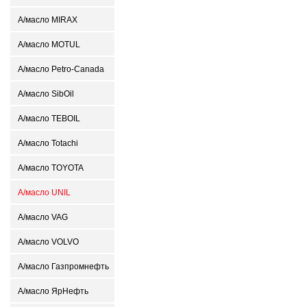
А/масло MIRAX
А/масло MOTUL
А/масло Petro-Canada
А/масло SibOil
А/масло TEBOIL
А/масло Totachi
А/масло TOYOTA
А/масло UNIL
А/масло VAG
А/масло VOLVO
А/масло Газпромнефть
А/масло ЯрНефть