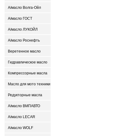
А/масло Волга-Ойл
А/масло ГОСТ
А/масло ЛУКОЙЛ
А/масло Роснефть
Веретенное масло
Гидравлическое масло
Компрессорные масла
Масло для мото техники
Редукторные масла
А/масло ВМПАВТО
А/масло LECAR
А/масло WOLF