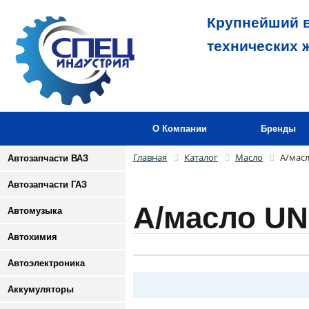
Крупнейший в
технических 
О Компании
Бренды
Главная
Каталог
Масло
А/масл
Автозапчасти ВАЗ
Автозапчасти ГАЗ
А/масло UN
Автомузыка
Автохимия
Автоэлектроника
Аккумуляторы