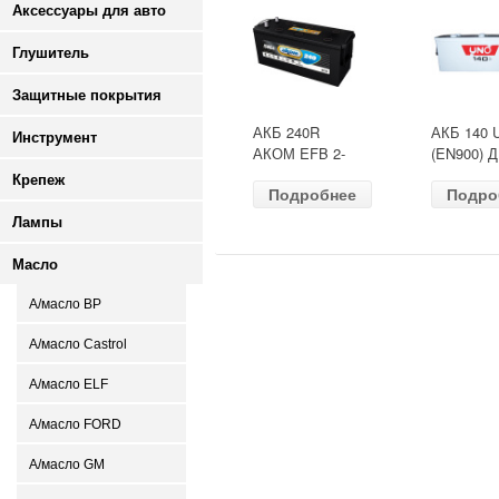
Аксессуары для авто
Глушитель
Защитные покрытия
АКБ 240R
АКБ 140 
Инструмент
АКОМ EFB 2-
(EN900) 
ресурс(ОБР)
513х189х
Крепеж
Подробнее
Подро
(EN1500) ДШВ
залит
518х274х242
Лампы
Масло
А/масло BP
А/масло Castrol
А/масло ELF
А/масло FORD
А/масло GM