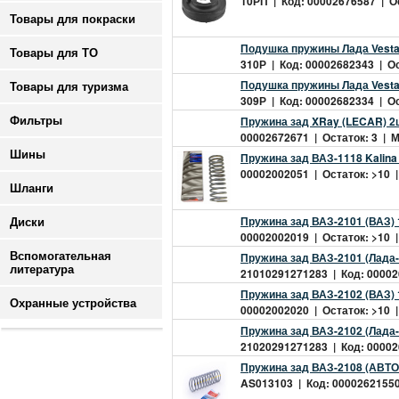
10РП | Код: 00002676587 | Ос
Товары для покраски
Подушка пружины Лада Vesta 
Товары для ТО
310Р | Код: 00002682343 | Ос
Подушка пружины Лада Vesta 
Товары для туризма
309Р | Код: 00002682334 | Ос
Пружина зад XRay (LECAR) 2
Фильтры
00002672671 | Остаток: 3 | Ми
Шины
Пружина зад ВАЗ-1118 Kalina 
00002002051 | Остаток: >10 |
Шланги
Пружина зад ВАЗ-2101 (ВАЗ)
Диски
00002002019 | Остаток: >10 |
Вспомогательная
Пружина зад ВАЗ-2101 (Лада
литература
21010291271283 | Код: 000026
Пружина зад ВАЗ-2102 (ВАЗ)
Охранные устройства
00002002020 | Остаток: >10 |
Пружина зад ВАЗ-2102 (Лада
21020291271283 | Код: 000026
Пружина зад ВАЗ-2108 (АВТ
AS013103 | Код: 00002621550 