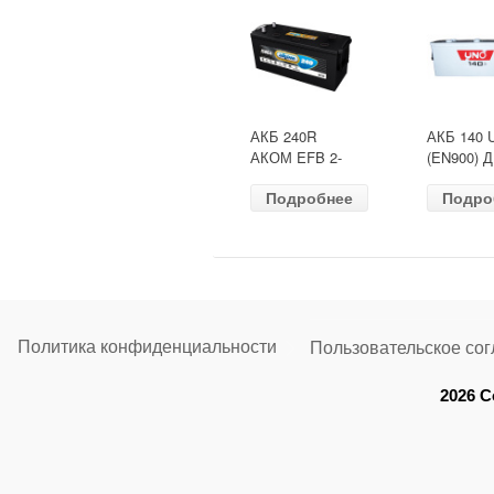
АКБ 240R
АКБ 140 
АКОМ EFB 2-
(EN900) 
ресурс(ОБР)
513х189х
Подробнее
Подро
(EN1500) ДШВ
залит
518х274х242
Политика конфиденциальности
Пользовательское со
2026 C