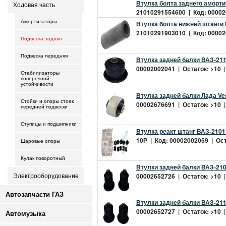
Втулка болта заднего аморти
Ходовая часть
21010291554600 | Код: 000026
Амортизаторы
Втулка болта нижней штанги 
21010291903010 | Код: 000026
Подвеска задняя
Подвеска передняя
Втулка задней балки ВАЗ-211
00002002041 | Остаток: >10 |
Стабилизаторы
поперечной
устойчивости
Втулка задней балки Лада Ve
Стойки и опоры стоек
00002676691 | Остаток: >10 |
передней подвески
Ступицы и подшипники
Втулка реакт штанг ВАЗ-2101
10Р | Код: 00002002059 | Оста
Шаровые опоры
Кулак поворотный
Втулки задней балки ВАЗ-210
00002652726 | Остаток: >10 |
Электрооборудование
Автозапчасти ГАЗ
Втулки задней балки ВАЗ-211
00002652727 | Остаток: >10 |
Автомузыка