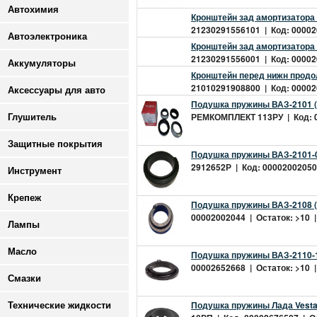
Автохимия
Кронштейн зад амортизатора
21230291556101 | Код: 000020
Автоэлектроника
Кронштейн зад амортизатора
21230291556001 | Код: 000020
Аккумуляторы
Кронштейн перед нижн продо
21010291908800 | Код: 000026
Аксессуары для авто
Подушка пружины ВАЗ-2101 (Б
РЕМКОМПЛЕКТ 113РУ | Код: 00
Глушитель
Защитные покрытия
Подушка пружины ВАЗ-2101-0
2912652Р | Код: 00002002050 
Инструмент
Крепеж
Подушка пружины ВАЗ-2108 (
00002002044 | Остаток: >10 |
Лампы
Масло
Подушка пружины ВАЗ-2110-1
00002652668 | Остаток: >10 |
Смазки
Подушка пружины Лада Vesta
Технические жидкости