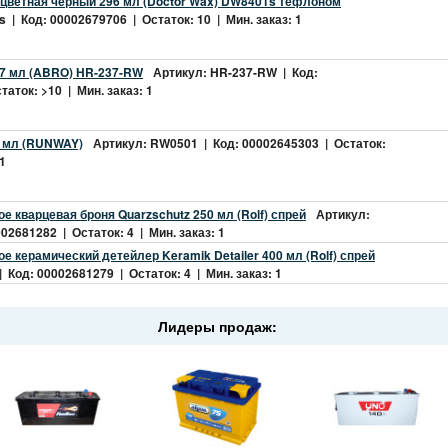
 цветная черный 296 мл (Doctor Wax) DW8401s тефлоном
 | Код: 00002679706 | Остаток: 10 | Мин. заказ: 1
7 мл (ABRO) HR-237-RW
Артикул: HR-237-RW | Код:
аток: >10 | Мин. заказ: 1
 мл (RUNWAY)
Артикул: RW0501 | Код: 00002645303 | Остаток:
 1
е кварцевая броня Quarzschutz 250 мл (Rolf) спрей
Артикул:
02681282 | Остаток: 4 | Мин. заказ: 1
е керамический детейлер Keramik Detailer 400 мл (Rolf) спрей
 Код: 00002681279 | Остаток: 4 | Мин. заказ: 1
Лидеры продаж: