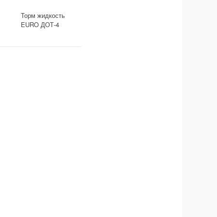
Торм жидкость
EURO ДОТ-4
0,91л Sintec