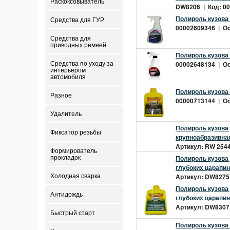
Раскоксовыватель
DW8206 | Код: 00
Полироль кузова
Средства для ГУР
00002609346 | Ост
Средства для
приводных ремней
Полироль кузова
00002648134 | Ост
Средства по уходу за
интерьером
автомобиля
Полироль кузова 
Разное
00000713144 | Ост
Удалитель
Полироль кузова
Фиксатор резьбы
крупноабразивна
Артикул: RW 2544 
Формирователь
Полироль кузова 
прокладок
глубоких царапин
Артикул: DW8275 
Холодная сварка
Полироль кузова 
Антидождь
глубоких царапин
Артикул: DW8307 
Быстрый старт
Полироль кузова 