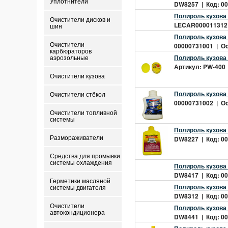
Уплотнители
DW8257 | Код: 00
Полироль кузова
Очистители дисков и
LECAR000011312 |
шин
Полироль кузова
Очистители
00000731001 | Ост
карбюраторов
Полироль кузова
аэрозольные
Артикул: PW-400 
Очистители кузова
Полироль кузова
Очистители стёкол
00000731002 | Ост
Очистители топливной
системы
Полироль кузова
Размораживатели
DW8227 | Код: 00
Средства для промывки
системы охлаждения
Полироль кузова 
DW8417 | Код: 00
Герметики масляной
Полироль кузова 
системы двигателя
DW8312 | Код: 00
Очистители
Полироль кузова 
автокондиционера
DW8441 | Код: 00