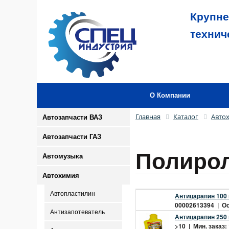
Крупне
технич
О Компании
Главная
Каталог
Авто
Автозапчасти ВАЗ
Автозапчасти ГАЗ
Полиро
Автомузыка
Автохимия
Автопластилин
Антицарапин 100
00002613394 | Ост
Антизапотеватель
Антицарапин 250
>10 | Мин. заказ: