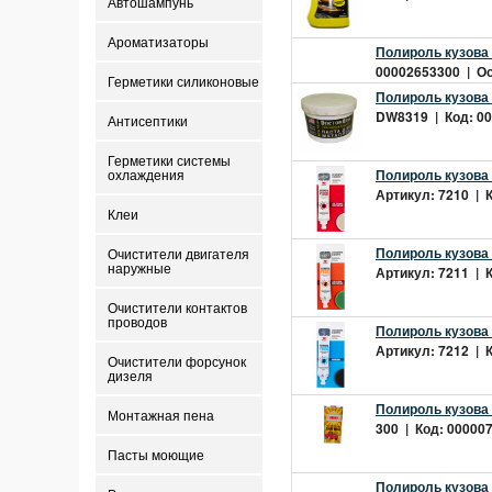
Автошампунь
Ароматизаторы
Полироль кузова 
00002653300 | Ост
Герметики силиконовые
Полироль кузова 
DW8319 | Код: 00
Антисептики
Герметики системы
Полироль кузова 
охлаждения
Артикул: 7210 | К
Клеи
Полироль кузова 
Очистители двигателя
наружные
Артикул: 7211 | К
Очистители контактов
проводов
Полироль кузова 
Артикул: 7212 | К
Очистители форсунок
дизеля
Полироль кузова
Монтажная пена
300 | Код: 000007
Пасты моющие
Полироль кузова 