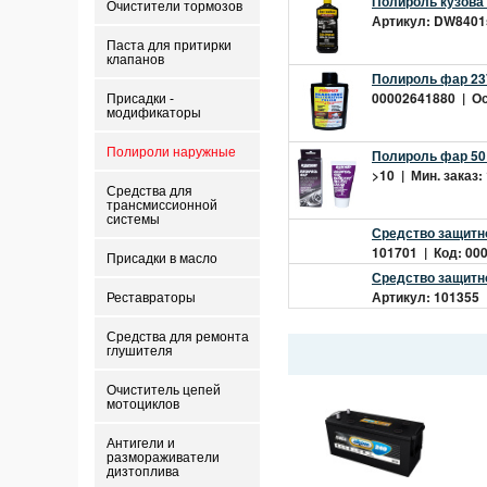
Полироль кузова
Очистители тормозов
Артикул: DW8401s
Паста для притирки
клапанов
Полироль фар 23
00002641880 | Ост
Присадки -
модификаторы
Полироли наружные
Полироль фар 50
>10 | Мин. заказ:
Средства для
трансмиссионной
системы
Средство защитно
101701 | Код: 000
Присадки в масло
Средство защитно
Артикул: 101355 |
Реставраторы
Средства для ремонта
глушителя
Очиститель цепей
мотоциклов
Антигели и
размораживатели
дизтоплива