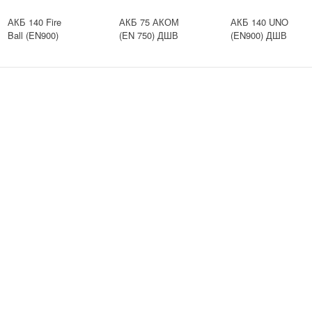
АКБ 140 Fire
АКБ 75 АКОМ
АКБ 140 UNO
Ball (EN900)
(EN 750) ДШВ
(EN900) ДШВ
ДШВ
275х177х190
513х189х217
513х189х217
залит
залит