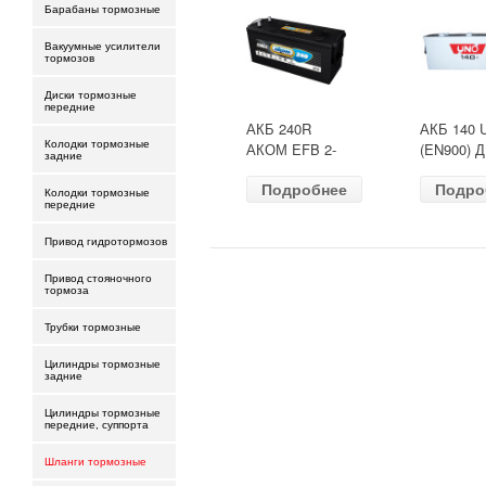
Барабаны тормозные
Вакуумные усилители
тормозов
Диски тормозные
передние
АКБ 240R
АКБ 140 
Колодки тормозные
АКОМ EFB 2-
(EN900) 
задние
ресурс(ОБР)
513х189х
Подробнее
Подро
(EN1500) ДШВ
залит
Колодки тормозные
передние
518х274х242
Привод гидротормозов
Привод стояночного
тормоза
Трубки тормозные
Цилиндры тормозные
задние
Цилиндры тормозные
передние, суппорта
Шланги тормозные