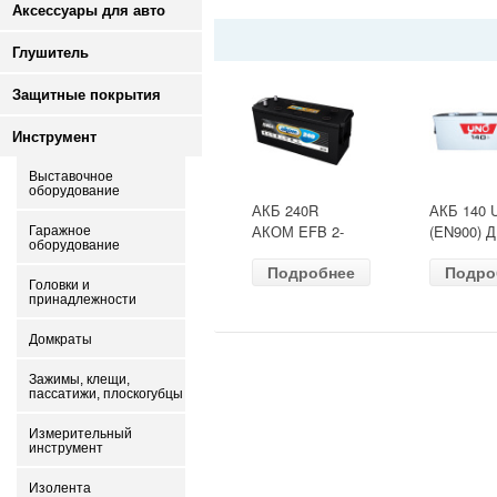
Аксессуары для авто
Глушитель
Защитные покрытия
Инструмент
Выставочное
оборудование
АКБ 240R
АКБ 140 
АКОМ EFB 2-
(EN900) 
Гаражное
оборудование
ресурс(ОБР)
513х189х
Подробнее
Подро
(EN1500) ДШВ
залит
Головки и
518х274х242
принадлежности
Домкраты
Зажимы, клещи,
пассатижи, плоскогубцы
Измерительный
инструмент
Изолента