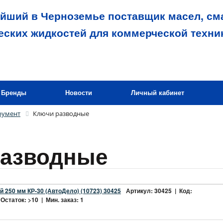
йший в Черноземье поставщик масел, сма
еских жидкостей для коммерческой техни
Бренды
Новости
Личный кабинет
румент
Ключи разводные
разводные
 250 мм КР-30 (АвтоДело) (10723) 30425
Артикул: 30425 | Код:
Остаток: >10 | Мин. заказ: 1