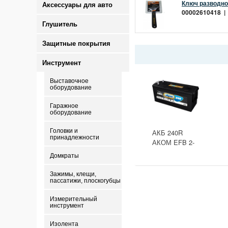
Ключ разводной
Аксессуары для авто
00002610418 | 
Глушитель
Защитные покрытия
Инструмент
Выставочное
оборудование
Гаражное
оборудование
Головки и
АКБ 240R
принадлежности
АКОМ EFB 2-
ресурс(ОБР)
Домкраты
(EN1500) ДШВ
518х274х242
Зажимы, клещи,
пассатижи, плоскогубцы
Измерительный
инструмент
Изолента