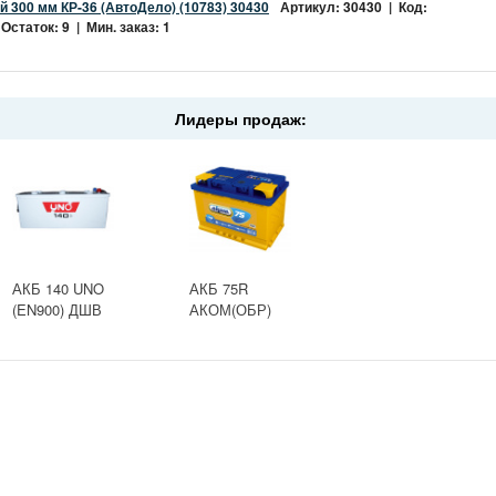
 300 мм КР-36 (АвтоДело) (10783) 30430
Артикул: 30430 | Код:
Остаток: 9 | Мин. заказ: 1
Лидеры продаж:
АКБ 140 UNO
АКБ 75R
(EN900) ДШВ
АКОМ(ОБР)
513х189х217
(EN 750) ДШВ
залит
275х177х190