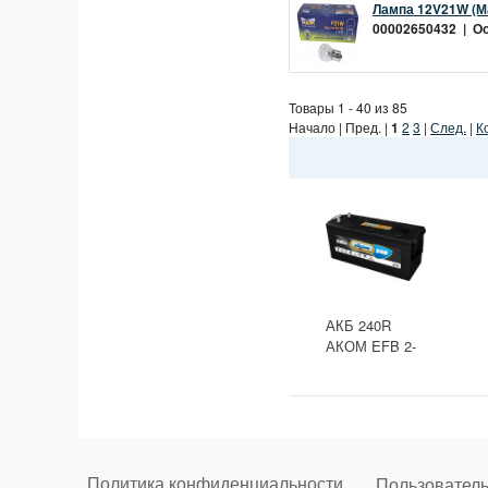
Лампа 12V21W (Ма
00002650432 | Ост
Товары 1 - 40 из 85
Начало | Пред. |
1
2
3
|
След.
|
К
АКБ 240R
АКОМ EFB 2-
ресурс(ОБР)
(EN1500) ДШВ
518х274х242
Политика конфиденциальности
Пользователь