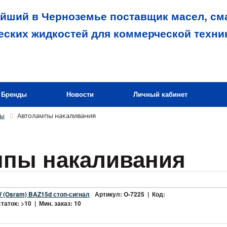
йший в Черноземье поставщик масел, сма
еских жидкостей для коммерческой техни
Бренды
Новости
Личный кабинет
пы
Автолампы накаливания
пы накаливания
 (Osram) BAZ15d стоп-сигнал
Артикул: O-7225 | Код:
аток: >10 | Мин. заказ: 10