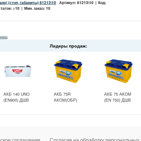
як) (стоп, габариты) 61213\10
Артикул: 61213\10 | Код:
аток: >10 | Мин. заказ: 10
онец
Лидеры продаж:
АКБ 140 UNO
АКБ 75R
АКБ 75 АКОМ
(EN900) ДШВ
АКОМ(ОБР)
(EN 750) ДШВ
513х189х217
(EN 750) ДШВ
275х177х190
залит
275х177х190
ское соглашение
Согласие на обработку персональных