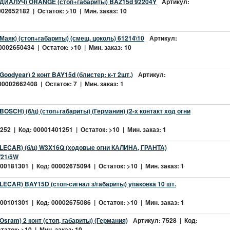
(ДИАЛУЧ) ORANGE (стоп+габариты) BAZ15d 92204Y
Артикул:
02652182 | Остаток: >10 | Мин. заказ: 10
Маяк) (стоп+габариты) (смещ. цоколь) 61214\10
Артикул:
0002650434 | Остаток: >10 | Мин. заказ: 10
oodyear) 2 конт BAY15d (блистер: к-т 2шт.)
Артикул:
0002662408 | Остаток: 7 | Мин. заказ: 1
OSCH) (б/ц) (стоп+габариты) (Германия) (2-х контакт ход огни
52 | Код: 00001401251 | Остаток: >10 | Мин. заказ: 1
(LECAR) (б/ц) W3X16Q (ходовые огни КАЛИНА, ГРАНТА)
W21/5W
0181301 | Код: 00002675094 | Остаток: >10 | Мин. заказ: 1
LECAR) BAY15D (стоп-сигнал з/габариты) упаковка 10 шт.
0101301 | Код: 00002675086 | Остаток: >10 | Мин. заказ: 1
sram) 2 конт (стоп, габариты) (Германия)
Артикул: 7528 | Код:
аток: >10 | Мин. заказ: 10