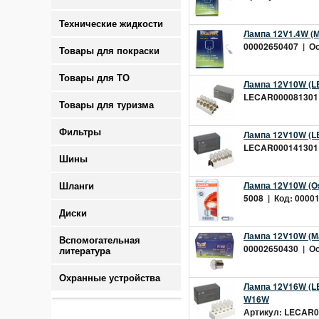
Технические жидкости
Лампа 12V1.4W (М
00002650407 | Ост
Товары для покраски
Товары для ТО
Лампа 12V10W (LE
LECAR000081301 |
Товары для туризма
Фильтры
Лампа 12V10W (LE
LECAR000141301 |
Шины
Лампа 12V10W (Os
Шланги
5008 | Код: 00001
Диски
Лампа 12V10W (Ма
Вспомогательная
00002650430 | Ост
литература
Охранные устройства
Лампа 12V16W (LE
W16W
Артикул: LECAR00