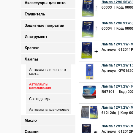
Лампа 12V0.56W (
Аксессуары для авто
60003 | Код: 0000
Глушитель
Лампа 12V0.91W (
Защитные покрытия
60004 | Код: 0000
Инструмент
Лампа 12V1.1W (М
Крепеж
Артикул: 612011P8
Лампы
Лампа 12V1.2W 1.2
Автолампы головного
Артикул: GY015202
света
Автолампы
Лампа 12V1.2W (Te
накаливания
В67101 | Код: 000
Светодиоды
Лампа 12V1.2W (Ма
Автолампы ксеноновые
61212бц | Код: 00
Масло
Лампа 12V1.2W (М
Артикул: 612012P8
Смазки