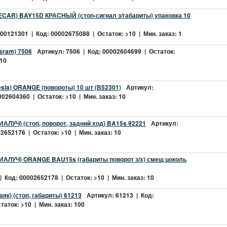
ECAR) BAY15D КРАСНЫЙ (стоп-сигнал з/габариты) упаковка 10
0121301 | Код: 00002675088 | Остаток: >10 | Мин. заказ: 1
sram) 7506
Артикул: 7506 | Код: 00002604699 | Остаток:
 10
sla) ORANGE (повороты) 10 шт (В52301)
Артикул:
02604360 | Остаток: >10 | Мин. заказ: 10
АЛУЧ) (стоп, поворот, задний ход) BA15s 92221
Артикул:
2652176 | Остаток: >10 | Мин. заказ: 10
ИАЛУЧ) ORANGE BAU15s (габариты поворот з/х) смещ цоколь
 Код: 00002652178 | Остаток: >10 | Мин. заказ: 10
як) (стоп, габариты) 61213
Артикул: 61213 | Код:
аток: >10 | Мин. заказ: 100