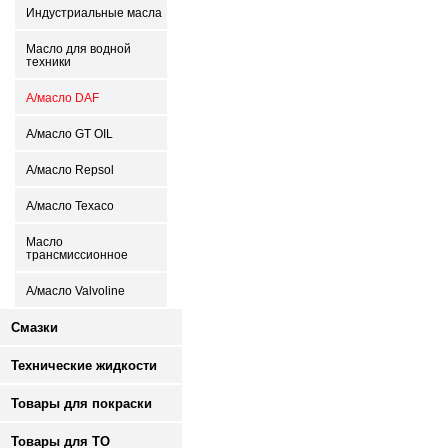
Индустриальные масла
Масло для водной
техники
А/масло DAF
А/масло GT OIL
А/масло Repsol
А/масло Texaco
Масло
трансмиссионное
А/масло Valvoline
Смазки
Технические жидкости
Товары для покраски
Товары для ТО