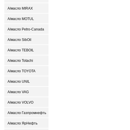
А/масло MIRAX
А/масло MOTUL
А/масло Petro-Canada
А/масло SibOil
А/масло TEBOIL
А/масло Totachi
А/масло TOYOTA
А/масло UNIL
А/масло VAG
А/масло VOLVO
А/масло Газпромнефть
А/масло ЯрНефть