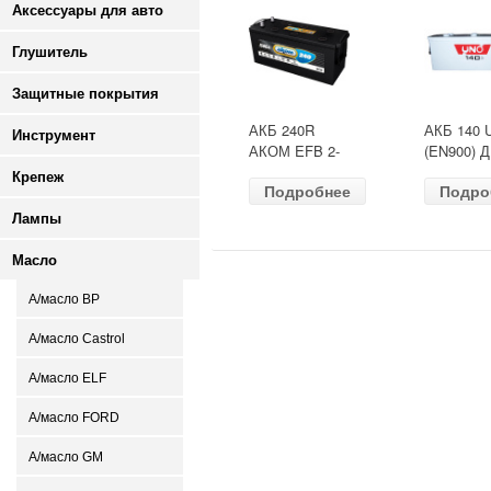
Аксессуары для авто
Глушитель
Защитные покрытия
АКБ 240R
АКБ 140 
Инструмент
АКОМ EFB 2-
(EN900) 
ресурс(ОБР)
513х189х
Крепеж
Подробнее
Подро
(EN1500) ДШВ
залит
518х274х242
Лампы
Масло
А/масло BP
А/масло Castrol
А/масло ELF
А/масло FORD
А/масло GM