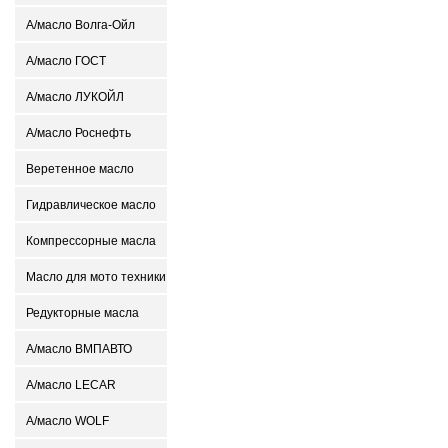
А/масло Волга-Ойл
А/масло ГОСТ
А/масло ЛУКОЙЛ
А/масло Роснефть
Веретенное масло
Гидравлическое масло
Компрессорные масла
Масло для мото техники
Редукторные масла
А/масло ВМПАВТО
А/масло LECAR
А/масло WOLF