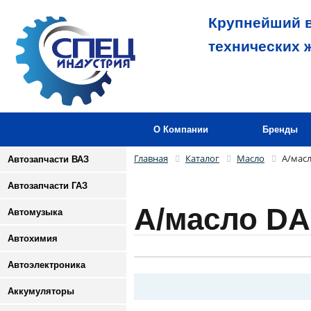
Крупнейший в
технических 
О Компании
Бренды
Главная
Каталог
Масло
А/мас
Автозапчасти ВАЗ
Автозапчасти ГАЗ
А/масло D
Автомузыка
Автохимия
Автоэлектроника
Аккумуляторы