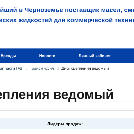
йший в Черноземье поставщик масел, сма
еских жидкостей для коммерческой техни
Бренды
Новости
Личный кабинет
апчасти ГАЗ
Трансмиссия
Диск сцепления ведомый
епления ведомый
Лидеры продаж: