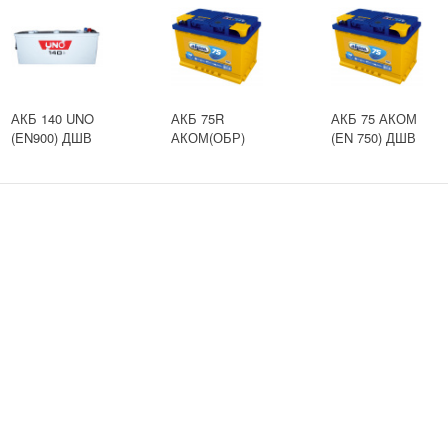
АКБ 140 UNO
АКБ 75R
АКБ 75 АКОМ
(EN900) ДШВ
АКОМ(ОБР)
(EN 750) ДШВ
513х189х217
(EN 750) ДШВ
275х177х190
залит
275х177х190