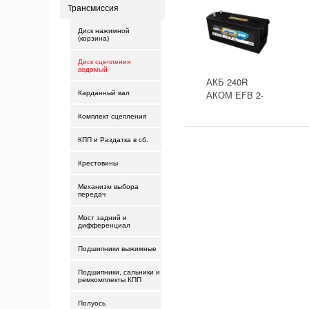
Трансмиссия
Диск нажимной
(корзина)
Диск сцепления
ведомый
АКБ 240R
АКОМ EFB 2-
Карданный вал
ресурс(ОБР)
Комплект сцепления
(EN1500) ДШВ
518х274х242
КПП и Раздатка в сб.
Крестовины
Механизм выбора
передач
Мост задний и
дифференциал
Подшипники выжимные
Подшипники, сальники и
ремкомплекты КПП
Полуось