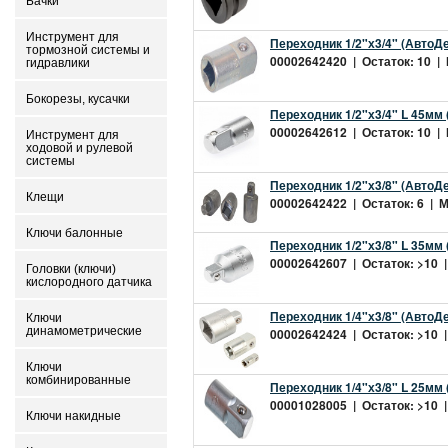
Бачки
Инструмент для
Переходник 1/2"х3/4" (АвтоДе
тормозной системы и
00002642420 | Остаток: 10 | 
гидравлики
Бокорезы, кусачки
Переходник 1/2"х3/4" L 45мм 
00002642612 | Остаток: 10 | 
Инструмент для
ходовой и рулевой
системы
Переходник 1/2"х3/8" (АвтоДе
Клещи
00002642422 | Остаток: 6 | Ми
Ключи балонные
Переходник 1/2"х3/8" L 35мм 
00002642607 | Остаток: >10 |
Головки (ключи)
кислородного датчика
Переходник 1/4"х3/8" (АвтоДе
Ключи
динамометрические
00002642424 | Остаток: >10 |
Ключи
комбинированные
Переходник 1/4"х3/8" L 25мм 
00001028005 | Остаток: >10 |
Ключи накидные