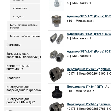
6 | Мин. заказ: 1
Удлинители
Адаптер 3/8"х1/2" (Force) 806
Карданы
>10 | Мин. заказ: 1
Биты, вставки, наборы
вставок
Адаптер 3/8"х1/2" (Force) 809
Головки, наборы головок
8 | Мин. заказ: 1
Домкраты
Адаптер 3/8"х1/4" (Force) 809
Зажимы, клещи,
3 | Мин. заказ: 1
пассатижи, плоскогубцы
Измерительный
Переходник 1"х1/2" ударный 
инструмент
40174 | Код: 00002646160 | О
Изолента
Переходник 1"х3/4" (ДТ)
Арт
Инструмент для
поврежденного крепежа
>10 | Мин. заказ: 1
Инструмент для
ремонта ГРМ и ДВС
Переходник 1"х3/4" ударный 
40175 | Код: 00002650766 | Ос