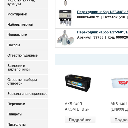
Молотки, киянки,
кувалды
Переходник набор 1/2"-3/8"-1/
Монтировки
00002643872 | Остаток: >10 |
Наборы ключей
Переходник набор 1/2"-3/8", 1/
Напильники
Артикул: 39755 | Код: 000026
Насосы
Отвертки ударные
Заклепки и
заклепочники
Отвертки, наборы
отверток
Зеркала инспекционные
АКБ 240R
АКБ 140 
Переноски
АКОМ EFB 2-
(EN900) 
ресурс(ОБР)
513х189х
Пинцеты
Подробнее
Подро
(EN1500) ДШВ
залит
518х274х242
Пистолеты