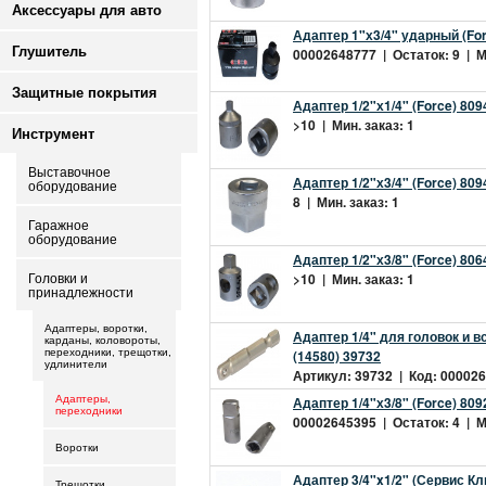
Аксессуары для авто
Адаптер 1"х3/4" ударный (Fo
Глушитель
00002648777 | Остаток: 9 | Ми
Защитные покрытия
Адаптер 1/2"х1/4" (Force) 809
>10 | Мин. заказ: 1
Инструмент
Выставочное
Адаптер 1/2"х3/4" (Force) 809
оборудование
8 | Мин. заказ: 1
Гаражное
оборудование
Адаптер 1/2"х3/8" (Force) 806
>10 | Мин. заказ: 1
Головки и
принадлежности
Адаптеры, воротки,
Адаптер 1/4" для головок и 
карданы, коловороты,
(14580) 39732
переходники, трещотки,
удлинители
Артикул: 39732 | Код: 000026
Адаптер 1/4"х3/8" (Force) 80
Адаптеры,
переходники
00002645395 | Остаток: 4 | Ми
Воротки
Адаптер 3/4"x1/2" (Сервис Кл
Трещотки