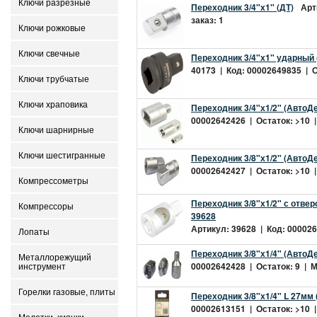
Ключи разрезные
Переходник 3/4"х1" (ДТ)
Арт
заказ: 1
Ключи рожковые
Ключи свечные
Переходник 3/4"х1" ударный 
40173 | Код: 00002649835 | О
Ключи трубчатые
Ключи храповика
Переходник 3/4"х1/2" (АвтоДе
00002642426 | Остаток: >10 |
Ключи шарнирные
Ключи шестигранные
Переходник 3/8"х1/2" (АвтоДе
00002642427 | Остаток: >10 |
Компрессометры
Переходник 3/8"х1/2" с отвер
Компрессоры
39628
Артикул: 39628 | Код: 000026
Лопаты
Переходник 3/8"х1/4" (АвтоДе
Металлорежущий
00002642428 | Остаток: 9 | Ми
инструмент
Горелки газовые, плиты
Переходник 3/8"х1/4" L 27мм 
00002613151 | Остаток: >10 |