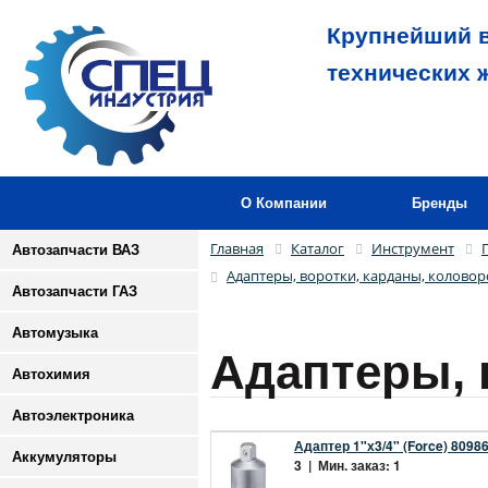
Крупнейший в
технических 
О Компании
Бренды
Главная
Каталог
Инструмент
Автозапчасти ВАЗ
Адаптеры, воротки, карданы, коловор
Автозапчасти ГАЗ
Автомузыка
Адаптеры, 
Автохимия
Автоэлектроника
Адаптер 1"х3/4" (Force) 8098
Аккумуляторы
3 | Мин. заказ: 1