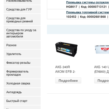
Раскоксовыватель
Промывка системы охлаждени
HG9017 | Код: 00000713121 | 
Средства для ГУР
Промывка топливной системы 1
102452 | Код: 00002681868 | 
Средства для
приводных ремней
Средства по уходу за
интерьером
автомобиля
Разное
Удалитель
Фиксатор резьбы
АКБ 240R
АКБ 140 
АКОМ EFB 2-
(EN900) 
Формирователь
прокладок
ресурс(ОБР)
513х189х
Подробнее
Подро
(EN1500) ДШВ
залит
Холодная сварка
518х274х242
Антидождь
Быстрый старт