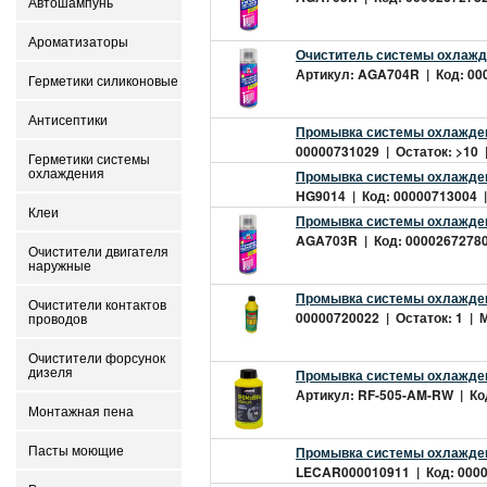
Автошампунь
Ароматизаторы
Очиститель системы охлажд
Артикул: AGA704R | Код: 000
Герметики силиконовые
Антисептики
Промывка системы охлажде
00000731029 | Остаток: >10 |
Герметики системы
охлаждения
Промывка системы охлаждени
HG9014 | Код: 00000713004 | 
Клеи
Промывка системы охлажден
AGA703R | Код: 00002672780 
Очистители двигателя
наружные
Промывка системы охлажден
Очистители контактов
00000720022 | Остаток: 1 | М
проводов
Очистители форсунок
дизеля
Промывка системы охлажде
Артикул: RF-505-AM-RW | Код
Монтажная пена
Промывка системы охлажден
Пасты моющие
LECAR000010911 | Код: 00002