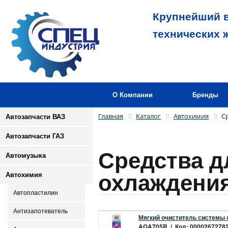
Крупнейший в
технических 
О Компании
Бренды
Главная
Каталог
Автохимия
С
Автозапчасти ВАЗ
Автозапчасти ГАЗ
Средства 
Автомузыка
охлаждени
Автохимия
Автопластилин
Антизапотеватель
Мягкий очиститель системы
AGA705R | Код: 00002672782 