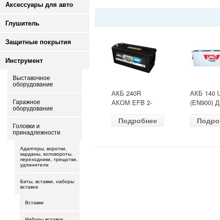
Аксессуары для авто
Глушитель
Защитные покрытия
Инструмент
Выставочное
оборудование
АКБ 240R
АКБ 140 
АКОМ EFB 2-
(EN900) 
Гаражное
оборудование
ресурс(ОБР)
513х189х
Подробнее
Подро
(EN1500) ДШВ
залит
Головки и
518х274х242
принадлежности
Адаптеры, воротки,
карданы, коловороты,
переходники, трещотки,
удлинители
Биты, вставки, наборы
вставок
Вставки
Наборы вставок