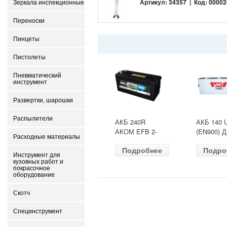
Артикул: 34357 | Код: 00002
Зеркала инспекционные
Переноски
Пинцеты
Пистолеты
Пневматический
инструмент
Развертки, шарошки
Распылители
АКБ 240R
АКБ 140 
АКОМ EFB 2-
(EN900) 
Расходные материалы
ресурс(ОБР)
513х189х
Подробнее
Подро
(EN1500) ДШВ
залит
Инструмент для
518х274х242
кузовных работ и
покрасочное
оборудование
Скотч
Специнструмент