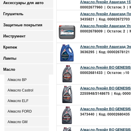
А/масло Лукойл Авангард 15
Аксессуары для авто
00002677960 | Остаток: 3 | М
А/масло Лукойл Авангард П
Глушитель
3435821 | Код: 00002672703 |
Защитные покрытия
А/масло Лукойл Авангард Ул
00002678009 | Остаток: 2 | М
Инструмент
А/масло Лукойл Авангард Эк
Крепеж
3636295 | Код: 00002678121 |
Лампы
А/масло Лукойл ВО GENESI
Масло
00002681433 | Остаток: >10 |
А/масло BP
А/масло Лукойл ВО GENESI
А/масло Castrol
2255948/3148675 | Код: 0000
А/масло ELF
А/масло Лукойл ВО GENESI
А/масло FORD
3473440 | Код: 00002680435 |
А/масло GM
А/масло Лукойл ВО GENESI