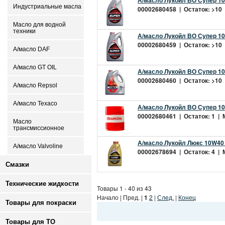
А/масло Лукойл ВО Супер 10
Индустриальные масла
00002680458 | Остаток: >10 |
Масло для водной
техники
А/масло Лукойл ВО Супер 10
00002680459 | Остаток: >10 |
А/масло DAF
А/масло GT OIL
А/масло Лукойл ВО Супер 10
00002680460 | Остаток: >10 |
А/масло Repsol
А/масло Texaco
А/масло Лукойл ВО Супер 10
00002680461 | Остаток: 1 | М
Масло
трансмиссионное
А/масло Лукойл Люкс 10W40 
А/масло Valvoline
00002678694 | Остаток: 4 | М
Смазки
Технические жидкости
Товары 1 - 40 из 43
Начало | Пред. |
1
2
|
След.
|
Конец
Товары для покраски
Товары для ТО