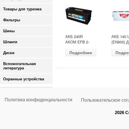
Товары для туризма
Фильтры
Шины
АКБ 240R
АКБ 140 
АКОМ EFB 2-
(EN900) 
Шланги
ресурс(ОБР)
513х189х
Подробнее
Подро
(EN1500) ДШВ
залит
Диски
518х274х242
Вспомогательная
литература
Охранные устройства
Политика конфиденциальности
Пользовательское со
2026 C