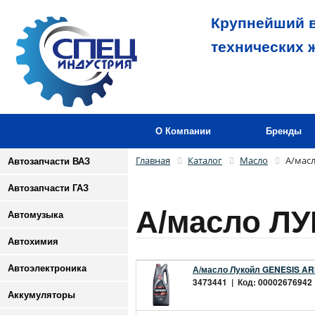
Крупнейший в
технических 
О Компании
Бренды
Главная
Каталог
Масло
А/мас
Автозапчасти ВАЗ
Автозапчасти ГАЗ
А/масло Л
Автомузыка
Автохимия
Автоэлектроника
А/масло Лукойл GENESIS A
3473441 | Код: 00002676942 |
Аккумуляторы