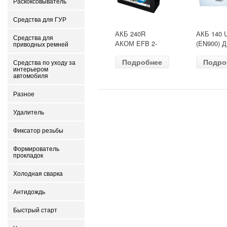
Раскоксовыватель
Средства для ГУР
АКБ 240R
АКБ 140 
Средства для
АКОМ EFB 2-
(EN900) 
приводных ремней
ресурс(ОБР)
513х189х
Подробнее
Подро
(EN1500) ДШВ
залит
Средства по уходу за
интерьером
518х274х242
автомобиля
Разное
Удалитель
Фиксатор резьбы
Формирователь
прокладок
Холодная сварка
Антидождь
Быстрый старт