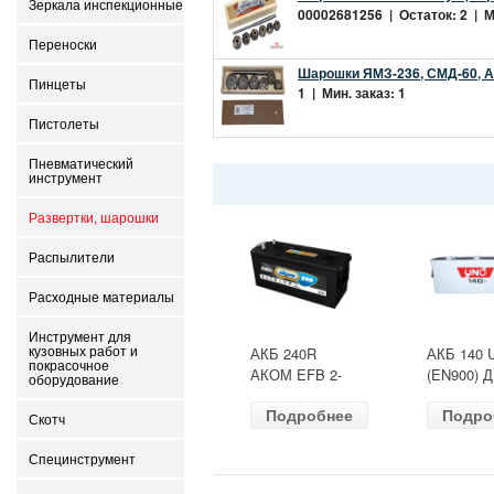
Зеркала инспекционные
00002681256 | Остаток: 2 | Ми
Переноски
Шарошки ЯМЗ-236, СМД-60, А
Пинцеты
1 | Мин. заказ: 1
Пистолеты
Пневматический
инструмент
Развертки, шарошки
Распылители
Расходные материалы
Инструмент для
АКБ 240R
АКБ 140 
кузовных работ и
покрасочное
АКОМ EFB 2-
(EN900) 
оборудование
ресурс(ОБР)
513х189х
Подробнее
Подро
(EN1500) ДШВ
залит
Скотч
518х274х242
Специнструмент