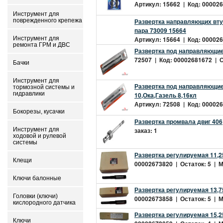
Артикул: 15662 | Код: 000026
Инструмент для
поврежденного крепежа
Развертка направляющих втул
пара 73009 15664
Инструмент для
Артикул: 15664 | Код: 000026
ремонта ГРМ и ДВС
Развертка под направляющие 
72507 | Код: 00002681672 | Ос
Бачки
Инструмент для
Развертка под направляющие 
тормозной системы и
гидравлики
10,Ока,Газель 8,16кл
Артикул: 72508 | Код: 000026
Бокорезы, кусачки
Развертка промвала двиг 406
Инструмент для
заказ: 1
ходовой и рулевой
системы
Развертка регулируемая 11,2
Клещи
00002673820 | Остаток: 5 | Ми
Ключи балонные
Развертка регулируемая 13,7
Головки (ключи)
00002673858 | Остаток: 5 | Ми
кислородного датчика
Развертка регулируемая 15,2
Ключи