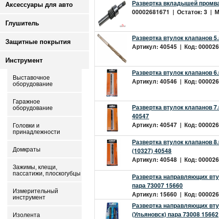
Развертка вкладышей промва
Аксессуары для авто
00002681671 | Остаток: 3 | Ми
Глушитель
Развертка втулок клапанов 5.
Защитные покрытия
Артикул: 40545 | Код: 000026
Инструмент
Развертка втулок клапанов 6.
Выставочное
Артикул: 40546 | Код: 000026
оборудование
Гаражное
Развертка втулок клапанов 7.
оборудование
40547
Артикул: 40547 | Код: 000026
Головки и
принадлежности
Развертка втулок клапанов 8.
Домкраты
(10327) 40548
Артикул: 40548 | Код: 000026
Зажимы, клещи,
пассатижи, плоскогубцы
Развертка направляющих втул
пара 73007 15660
Измерительный
Артикул: 15660 | Код: 000026
инструмент
Развертка направляющих втул
(Ульяновск) пара 73008 15662
Изолента