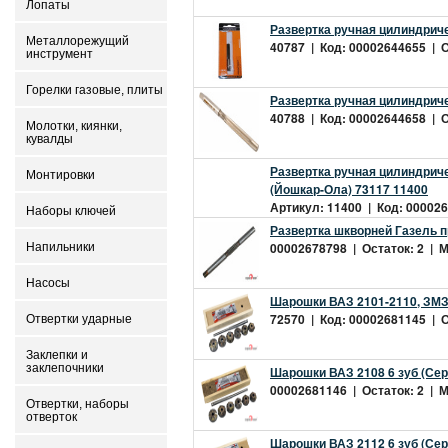
Лопаты
Развертка ручная цилиндриче
Металлорежущий
40787 | Код: 00002644655 | О
инструмент
Горелки газовые, плиты
Развертка ручная цилиндриче
40788 | Код: 00002644658 | Ос
Молотки, киянки,
кувалды
Развертка ручная цилиндриче
Монтировки
(Йошкар-Ола) 73117 11400
Артикул: 11400 | Код: 000026
Наборы ключей
Развертка шкворней Газель 
00002678798 | Остаток: 2 | Ми
Напильники
Насосы
Шарошки ВАЗ 2101-2110, ЗМЗ
72570 | Код: 00002681145 | Ос
Отвертки ударные
Заклепки и
заклепочники
Шарошки ВАЗ 2108 6 зуб (Се
00002681146 | Остаток: 2 | Ми
Отвертки, наборы
отверток
Шарошки ВАЗ 2112 6 зуб (Се