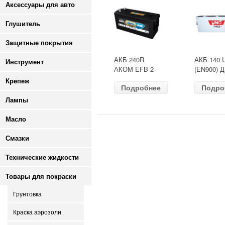
Аксессуары для авто
Глушитель
Защитные покрытия
АКБ 240R
АКБ 140 
Инструмент
АКОМ EFB 2-
(EN900) 
ресурс(ОБР)
513х189х
Крепеж
Подробнее
Подро
(EN1500) ДШВ
залит
518х274х242
Лампы
Масло
Смазки
Технические жидкости
Товары для покраски
Грунтовка
Краска аэрозоли