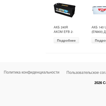
АКБ 240R
АКБ 140 
АКОМ EFB 2-
(EN900) 
ресурс(ОБР)
513х189х
Подробнее
Подро
(EN1500) ДШВ
залит
518х274х242
Политика конфиденциальности
Пользовательское со
2026 C