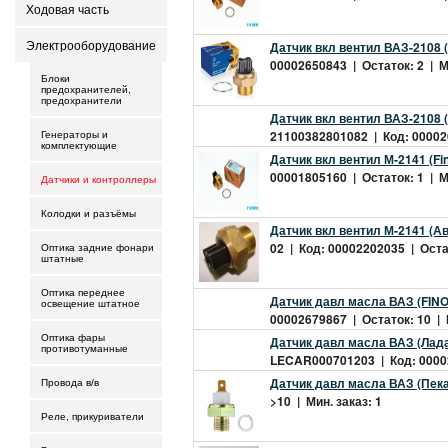
Ходовая часть
Датчик вкл вентил ВАЗ-2108 
Электрооборудование
00002650843 | Остаток: 2 | Ми
Блоки
предохранителей,
предохранители
Датчик вкл вентил ВАЗ-2108 
21100382801082 | Код: 000026
Генераторы и
комплектующие
Датчик вкл вентил М-2141 (Fin
00001805160 | Остаток: 1 | Ми
Датчики и контроллеры
Колодки и разъёмы
Датчик вкл вентил М-2141 (Ав
02 | Код: 00002202035 | Остат
Оптика задние фонари
штатные
Оптика переднее
Датчик давл масла ВАЗ (FIN
освещение штатное
00002679867 | Остаток: 10 | 
Оптика фары
Датчик давл масла ВАЗ (Ла
противотуманные
LECAR000701203 | Код: 00002
Датчик давл масла ВАЗ (Пека
Провода в/в
>10 | Мин. заказ: 1
Реле, прикуриватели