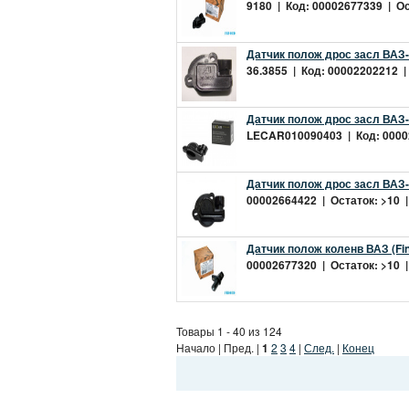
9180 | Код: 00002677339 | Ост
Датчик полож дрос засл ВАЗ-2
36.3855 | Код: 00002202212 | 
Датчик полож дрос засл ВАЗ
LECAR010090403 | Код: 00002
Датчик полож дрос засл ВАЗ-
00002664422 | Остаток: >10 |
Датчик полож коленв ВАЗ (Fi
00002677320 | Остаток: >10 |
Товары 1 - 40 из 124
Начало | Пред. |
1
2
3
4
|
След.
|
Конец