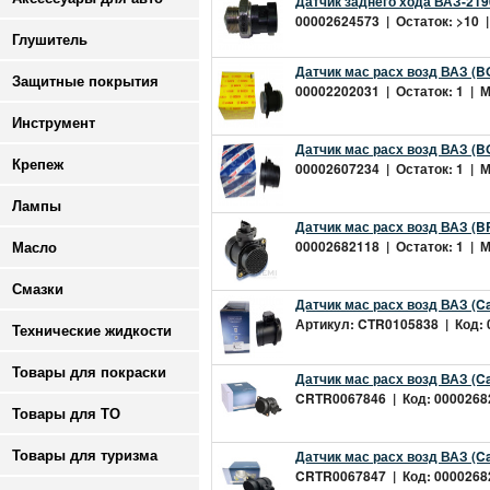
Датчик заднего хода ВАЗ-219
00002624573 | Остаток: >10 |
Глушитель
Датчик мас расх возд ВАЗ (B
Защитные покрытия
00002202031 | Остаток: 1 | Ми
Инструмент
Датчик мас расх возд ВАЗ (BO
Крепеж
00002607234 | Остаток: 1 | Ми
Лампы
Датчик мас расх возд ВАЗ (B
00002682118 | Остаток: 1 | Ми
Масло
Смазки
Датчик мас расх возд ВАЗ (Ca
Артикул: CTR0105838 | Код: 0
Технические жидкости
Товары для покраски
Датчик мас расх возд ВАЗ (Ca
CRTR0067846 | Код: 000026821
Товары для ТО
Датчик мас расх возд ВАЗ (Ca
Товары для туризма
CRTR0067847 | Код: 000026821