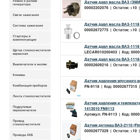
Ремни и ролики
Датчик давл масла ВАЗ (ЭМИ
генератора
00002202076 | Остаток: >10 |
Свечи зажигания
Датчик давл масла ВАЗ-1118 
Система зажигания
00002672775 | Остаток: >10 |
Стартеры и
комплектующие
Датчик давл масла ВАЗ-1118
Щетка стеклоочистителя
LECAR010200403 | Код: 00002
каркасная
Датчик давл масла ВАЗ-1118
00002609216 | Остаток: >10 |
Выключатели и кнопки
Клеммы
Датчик давления впускного во
FN-9118 | Код: 00002677315 | 
Комбинация приборов
Лента стеклоочистителя
Датчик давления и температур
Подрулевые
1413010 FN9113
переключатели
Артикул: FN-9113 | Код: 0000
Привод
Датчик детонац ВАЗ-2110 (Fi
стеклоочистителя
00002677329 | Остаток: >10 |
Провода АКБ