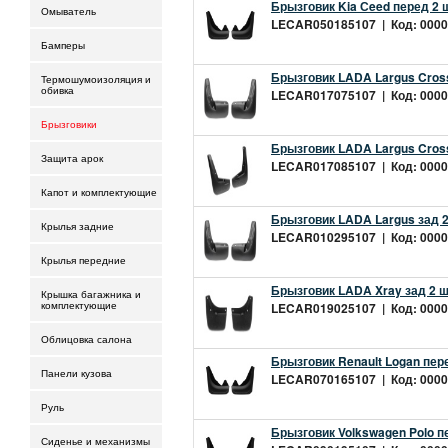
Брызговик Kia Сeed перед 2 
Омыватель
LECAR050185107 | Код: 00002
Бамперы
Брызговик LADA Largus Cross
Термошумоизоляция и
обивка
LECAR017075107 | Код: 00002
Брызговики
Брызговик LADA Largus Cros
Защита арок
LECAR017085107 | Код: 00002
Капот и комплектующие
Брызговик LADA Largus зад 
Крылья задние
LECAR010295107 | Код: 00002
Крылья передние
Брызговик LADA Xray зад 2 
Крышка багажника и
LECAR019025107 | Код: 00002
комплектующие
Облицовка салона
Брызговик Renault Logan пе
Панели кузова
LECAR070165107 | Код: 00002
Руль
Брызговик Volkswagen Polo 
Сиденье и механизмы