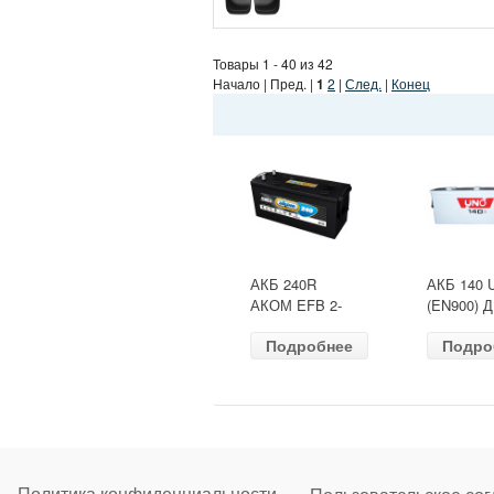
Товары 1 - 40 из 42
Начало | Пред. |
1
2
|
След.
|
Конец
АКБ 240R
АКБ 140 
АКОМ EFB 2-
(EN900) 
ресурс(ОБР)
513х189х
Подробнее
Подро
(EN1500) ДШВ
залит
518х274х242