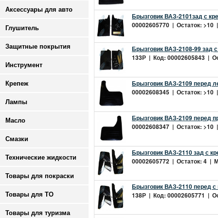
Аксессуары для авто
Брызговик ВАЗ-2101зад с кре
00002605770 | Остаток: >10 |
Глушитель
Защитные покрытия
Брызговик ВАЗ-2108-99 зад с
133Р | Код: 00002605843 | Ос
Инструмент
Брызговик ВАЗ-2109 перед л
Крепеж
00002608345 | Остаток: >10 |
Лампы
Брызговик ВАЗ-2109 перед пр
Масло
00002608347 | Остаток: >10 |
Смазки
Брызговик ВАЗ-2110 зад с кр
Технические жидкости
00002605772 | Остаток: 4 | М
Товары для покраски
Брызговик ВАЗ-2110 перед с 
Товары для ТО
138Р | Код: 00002605771 | Ос
Товары для туризма