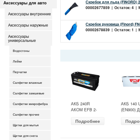
Скребок для льда (FINORD) 
Аксессуары для авто
00002677859 | Остаток: 4 | М
Аксессуары внутренние
Скребок руковица (Finord) FN
Аксессуары наружные
00002678839 | Остаток: 1 | М
Аксессуары
универсальные
Водосгоны
Лейки
Перчатки
Салфетки влажные
Салфетки замшевые
АКБ 240R
АКБ 140 
Салфетки микрофибра
АКОМ EFB 2-
(EN900) 
ресурс(ОБР)
513х189х
Салфетки прочие
Подробнее
Подро
(EN1500) ДШВ
залит
Щетки для мытья
518х274х242
Щетки для снега