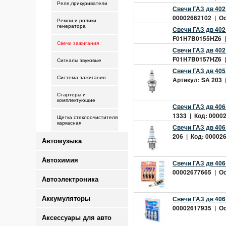
Реле,прикуриватели
Свечи ГАЗ дв 402
00002662102 | Ост
Ремни и ролики
генератора
Свечи ГАЗ дв 402
F01H7B0155HZ6 | 
Свечи зажигания
Свечи ГАЗ дв 402
F01H7B0157HZ6 | 
Сигналы звуковые
Свечи ГАЗ дв 405
Система зажигания
Артикул: SA 203 |
Стартеры и
комплектующие
Свечи ГАЗ дв 406 
1333 | Код: 00002
Щетка стеклоочистителя
каркасная
Свечи ГАЗ дв 40
206 | Код: 000026
Автомузыка
Автохимия
Свечи ГАЗ дв 406 
00002677665 | Ост
Автоэлектроника
Свечи ГАЗ дв 406 
Аккумуляторы
00002617935 | Ост
Аксессуары для авто