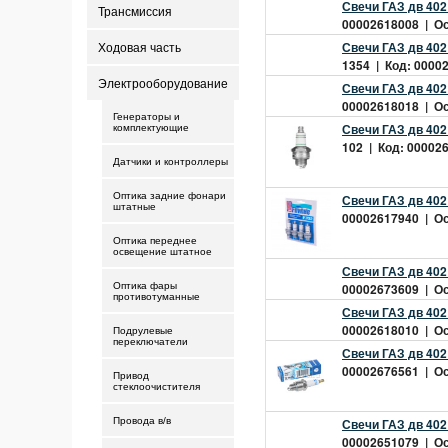
Свечи ГАЗ дв 402 
Трансмиссия
00002618008 | Ост
Свечи ГАЗ дв 402 
Ходовая часть
1354 | Код: 00002
Электрооборудование
Свечи ГАЗ дв 402 
00002618018 | Ост
Генераторы и
Свечи ГАЗ дв 40
комплектующие
102 | Код: 000026
Датчики и контроллеры
Оптика задние фонари
Свечи ГАЗ дв 402 
штатные
00002617940 | Ост
Оптика переднее
освещение штатное
Свечи ГАЗ дв 402
Оптика фары
00002673609 | Ост
противотуманные
Свечи ГАЗ дв 402
00002618010 | Ост
Подрулевые
переключатели
Свечи ГАЗ дв 402
00002676561 | Ост
Привод
стеклоочистителя
Провода в/в
Свечи ГАЗ дв 402
00002651079 | Ост