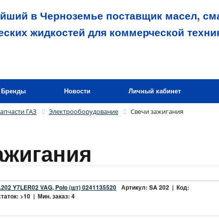
йший в Черноземье поставщик масел, сма
еских жидкостей для коммерческой техни
Бренды
Новости
Личный кабинет
апчасти ГАЗ
Электрооборудование
Свечи зажигания
ажигания
A202 Y7LER02 VAG, Polo (шт) 0241135520
Артикул: SA 202 | Код:
аток: >10 | Мин. заказ: 4