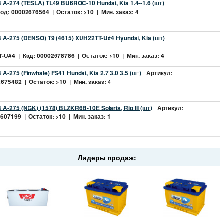
А-274 (TESLA) TL49 BU6ROC-10 Hundai, Kia 1.4--1.6 (шт)
од: 00002676564 | Остаток: >10 | Мин. заказ: 4
 А-275 (DENSO) T9 (4615) XUH22TT-U#4 Hyundai, Kia (шт)
-U#4 | Код: 00002678786 | Остаток: >10 | Мин. заказ: 4
-275 (Finwhale) FS41 Hundai, Kia 2.7 3.0 3.5 (шт)
Артикул:
675482 | Остаток: >10 | Мин. заказ: 4
А-275 (NGK) (1578) BLZKR6B-10E Solaris, Rio III (шт)
Артикул:
607199 | Остаток: >10 | Мин. заказ: 1
Лидеры продаж: