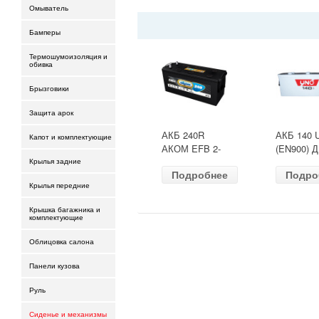
Омыватель
Бамперы
Термошумоизоляция и
обивка
Брызговики
Защита арок
АКБ 240R
АКБ 140 
Капот и комплектующие
АКОМ EFB 2-
(EN900) 
ресурс(ОБР)
513х189х
Крылья задние
Подробнее
Подро
(EN1500) ДШВ
залит
Крылья передние
518х274х242
Крышка багажника и
комплектующие
Облицовка салона
Панели кузова
Руль
Сиденье и механизмы