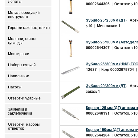
Лопаты
00002644306 | Остаток: >10 
Металлорежущий
инструмент
Зубило 25*250мм (ДТ)
Арти
>10 | Мин. заказ: 1
Горелки газовые, плиты
Молотки, киянки,
Зубило 25*300мм (АвтоДело)
кувалды
00002644307 | Остаток: >10 
Монтировки
Зубило 26*300мм (НИЗ) ГОС
Наборы ключей
12687 | Код: 00002679704 | 
Напильники
Зубило 29*300мм (ДТ)
Арти
Насосы
заказ: 1
Отвертки ударные
Кернер 125 мм (ДТ) автомат
Заклепки и
00002648191 | Остаток: >10 
заклепочники
Отвертки, наборы
отверток
Кернер 150мм (ДТ) автомат
00002644284 | Остаток: >10 