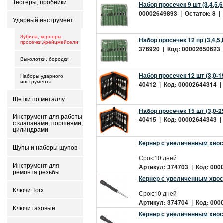
Тестеры, пробники
Набор просечек 9 шт (3,4,5,6
00002649893 | Остаток: 8 | 
Ударный инструмент
Зубила, кернеры,
Набор просечек 12 пр (3,4,5,6
просечки,крейцмейсели
376920 | Код: 00002650623 |
Выколотки, бородки
Набор просечек 12 шт (3,0-1
Наборы ударного
инструмента
40412 | Код: 00002644314 | 
Щетки по металлу
Набор просечек 15 шт (3,0-2
Инструмент для работы
40415 | Код: 00002644343 | 
с клапанами, поршнями,
цилиндрами
Кернер с увеличенным хвос
Щупы и наборы щупов
Срок:10 дней
Инструмент для
Артикул: 374703 | Код: 0000
ремонта резьбы
Кернер с увеличенным хвос
Ключи Torx
Срок:10 дней
Артикул: 374704 | Код: 0000
Ключи газовые
Кернер с увеличенным хвос