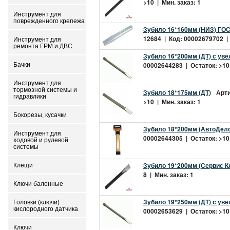
>10 | Мин. заказ: 1
Инструмент для
поврежденного крепежа
Зубило 16*160мм (НИЗ) ГОС
12684 | Код: 00002679702 | 
Инструмент для
ремонта ГРМ и ДВС
Зубило 16*200мм (ДТ) с ув
00002644283 | Остаток: >10 
Бачки
Инструмент для
тормозной системы и
Зубило 18*175мм (ДТ)
Арти
гидравлики
>10 | Мин. заказ: 1
Бокорезы, кусачки
Зубило 18*200мм (АвтоДело)
Инструмент для
00002644305 | Остаток: >10 
ходовой и рулевой
системы
Зубило 19*200мм (Сервис К
Клещи
8 | Мин. заказ: 1
Ключи балонные
Зубило 19*250мм (ДТ) с ув
Головки (ключи)
кислородного датчика
00002653629 | Остаток: >10 
Ключи