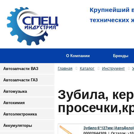
Крупнейший в
технических 
О Компании
Бренды
Главная
Каталог
Инструмент
Автозапчасти ВАЗ
Автозапчасти ГАЗ
Зубила, ке
Автомузыка
просечки,к
Автохимия
Автоэлектроника
Аккумуляторы
Зубило 6*127мм (АвтоДело)
00002644309 | Остаток: >10 