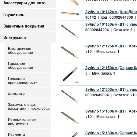
Аксессуары для авто
Зубило 10*142мм (АвтоДело
Глушитель
30142 | Код: 00002644308 | 
Зубило 10*150мм (ДТ) с ув
Защитные покрытия
00002644294 | Остаток: 2 | 
Инструмент
Зубило 12*125мм (ДТ)
Арти
Выставочное
>10 | Мин. заказ: 1
оборудование
Гаражное
Зубило 12*150мм (Сервис К
оборудование
5 | Мин. заказ: 1
Головки и
принадлежности
Зубило 12*200мм (ДТ) с ув
Домкраты
00002649894 | Остаток: >10 
Зажимы, клещи,
пассатижи, плоскогубцы
Зубило 15*150мм (ДТ)
Арти
>10 | Мин. заказ: 1
Измерительный
инструмент
Зубило 15*180мм (Сервис К
Изолента