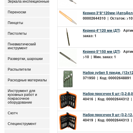
Зеркала инспекционные
Переноски
Кернер 3*8*120мм (АвтоДело
00002644310 | Остаток: >10 
Пинцеты
Кернер 4*120 мм (ДТ)
Артик
Пистолеты
заказ: 1
Пневматический
инструмент
Кернер 5*150 мм (ДТ)
Артик
>10 | Мин. заказ: 1
Развертки, шарошки
Распылители
Набор зубил 5 предм. (12х1
371950 | Код: 00002648891 |
Расходные материалы
Инструмент для
Набор просечек 6 шт (3,2-8,
кузовных работ и
40416 | Код: 00002644312 | 
покрасочное
оборудование
Скотч
Набор просечек 9 шт (3,2-12
40419 | Код: 00002644313 | 
Специнструмент