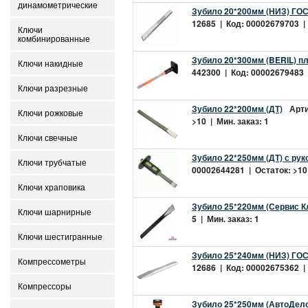
динамометрические
Зубило 20*200мм (НИЗ) ГОС
12685 | Код: 00002679703 | 
Ключи
комбинированные
Зубило 20*300мм (BERIL) пл
Ключи накидные
442300 | Код: 00002679483 |
Ключи разрезные
Зубило 22*200мм (ДТ)
Арти
Ключи рожковые
>10 | Мин. заказ: 1
Ключи свечные
Зубило 22*250мм (ДТ) с рук
Ключи трубчатые
00002644281 | Остаток: >10 
Ключи храповика
Зубило 25*220мм (Сервис К
Ключи шарнирные
5 | Мин. заказ: 1
Ключи шестигранные
Зубило 25*240мм (НИЗ) ГОС
Компрессометры
12686 | Код: 00002675362 | 
Компрессоры
Зубило 25*250мм (АвтоДело)