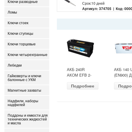
Ключи разводные
Срок:10 дней
Артикул: 374705 | Код: 0000
Ломы
Ключи стоек
Ключи ступицы
Ключи торцевые
Ключи четырехгранные
Лебедки
АКБ 240R
АКБ 140 
АКОМ EFB 2-
(EN900) 
Гайковерты и ключи
балонные с УКМ
ресурс(ОБР)
513х189х
Подробнее
Подро
(EN1500) ДШВ
залит
Магнитные захваты
518х274х242
Надфили, наборы
надфилей
Поддоны и емкости для
технических жидкостей
и масла