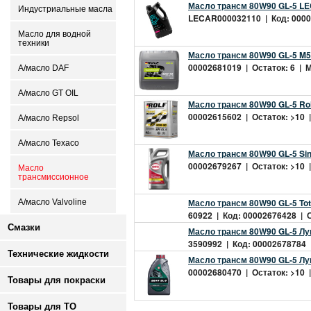
Масло трансм 80W90 GL-5 LEC
Индустриальные масла
LECAR000032110 | Код: 00002
Масло для водной
техники
Масло трансм 80W90 GL-5 M5 
00002681019 | Остаток: 6 | М
А/масло DAF
А/масло GT OIL
Масло трансм 80W90 GL-5 Ro
00002615602 | Остаток: >10 |
А/масло Repsol
А/масло Texaco
Масло трансм 80W90 GL-5 Sin
00002679267 | Остаток: >10 |
Масло
трансмиссионное
Масло трансм 80W90 GL-5 Tota
А/масло Valvoline
60922 | Код: 00002676428 | О
Смазки
Масло трансм 80W90 GL-5 Лук
3590992 | Код: 00002678784 |
Технические жидкости
Масло трансм 80W90 GL-5 Лу
00002680470 | Остаток: >10 |
Товары для покраски
Товары для ТО