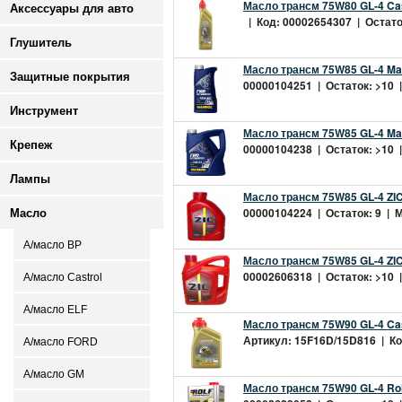
Масло трансм 75W80 GL-4 Cas
Аксессуары для авто
| Код: 00002654307 | Остаток
Глушитель
Масло трансм 75W85 GL-4 Man
Защитные покрытия
00000104251 | Остаток: >10 |
Инструмент
Масло трансм 75W85 GL-4 Man
Крепеж
00000104238 | Остаток: >10 |
Лампы
Масло трансм 75W85 GL-4 ZIC 
00000104224 | Остаток: 9 | М
Масло
А/масло BP
Масло трансм 75W85 GL-4 ZIC 
00002606318 | Остаток: >10 |
А/масло Castrol
А/масло ELF
Масло трансм 75W90 GL-4 Cast
Артикул: 15F16D/15D816 | Код
А/масло FORD
А/масло GM
Масло трансм 75W90 GL-4 Rolf