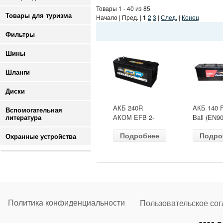
Товары 1 - 40 из 85
Товары для туризма
Начало | Пред. |
1
2
3
|
След.
|
Конец
Фильтры
Шины
Шланги
Диски
АКБ 240R
АКБ 140 F
Вспомогательная
АКОМ EFB 2-
Ball (EN90
литература
ресурс(ОБР)
ДШВ
Подробнее
Подро
(EN1500) ДШВ
513х189х
Охранные устройства
518х274х242
залит
Политика конфиденциальности
Пользовательское со