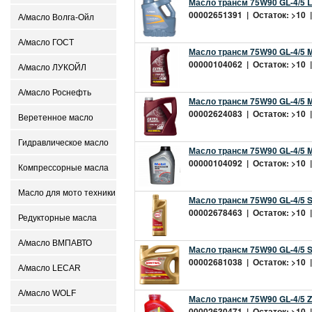
Масло трансм 75W90 GL-4/5 
00002651391 | Остаток: >10 |
А/масло Волга-Ойл
А/масло ГОСТ
Масло трансм 75W90 GL-4/5 Ma
00000104062 | Остаток: >10 |
А/масло ЛУКОЙЛ
А/масло Роснефть
Масло трансм 75W90 GL-4/5 Ma
00002624083 | Остаток: >10 |
Веретенное масло
Гидравлическое масло
Масло трансм 75W90 GL-4/5 Mo
00000104092 | Остаток: >10 |
Компрессорные масла
Масло для мото техники
Масло трансм 75W90 GL-4/5 Si
00002678463 | Остаток: >10 |
Редукторные масла
А/масло ВМПАВТО
Масло трансм 75W90 GL-4/5 Si
00002681038 | Остаток: >10 |
А/масло LECAR
А/масло WOLF
Масло трансм 75W90 GL-4/5 ZI
00002630471 | Остаток: >10 |