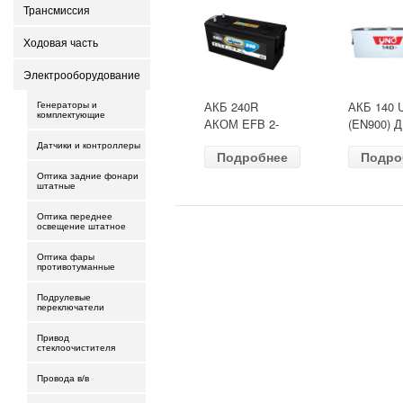
Трансмиссия
Ходовая часть
Электрооборудование
АКБ 240R
АКБ 140 
Генераторы и
комплектующие
АКОМ EFB 2-
(EN900) 
ресурс(ОБР)
513х189х
Датчики и контроллеры
Подробнее
Подро
(EN1500) ДШВ
залит
518х274х242
Оптика задние фонари
штатные
Оптика переднее
освещение штатное
Оптика фары
противотуманные
Подрулевые
переключатели
Привод
стеклоочистителя
Провода в/в