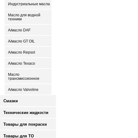
Индустриальные масла
Масло для водной
техники
А/масло DAF
А/масло GT OIL
А/масло Repsol
А/масло Texaco
Масло
трансмиссионное
А/масло Valvoline
Смазки
Технические жидкости
Товары для покраски
Товары для ТО