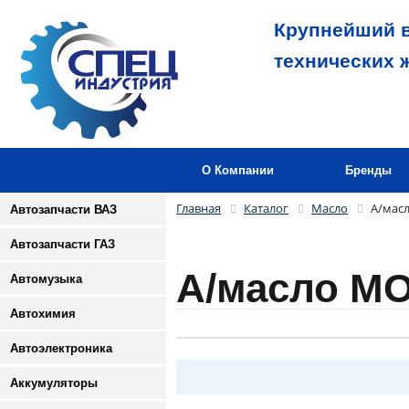
Крупнейший в
технических 
О Компании
Бренды
Главная
Каталог
Масло
А/мас
Автозапчасти ВАЗ
Автозапчасти ГАЗ
А/масло M
Автомузыка
Автохимия
Автоэлектроника
Аккумуляторы