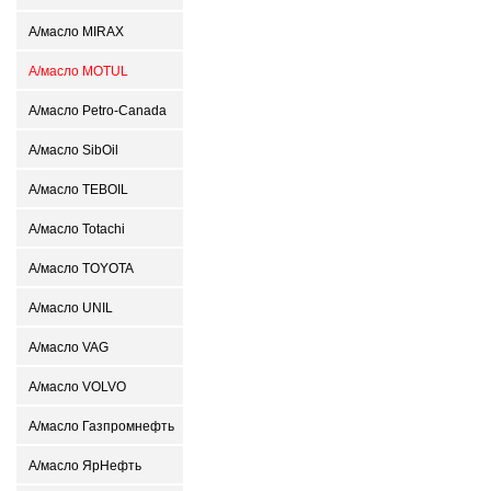
А/масло MIRAX
А/масло MOTUL
А/масло Petro-Canada
А/масло SibOil
А/масло TEBOIL
А/масло Totachi
А/масло TOYOTA
А/масло UNIL
А/масло VAG
А/масло VOLVO
А/масло Газпромнефть
А/масло ЯрНефть