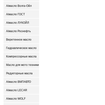
А/масло Волга-Ойл
А/масло ГОСТ
А/масло ЛУКОЙЛ
А/масло Роснефть
Веретенное масло
Гидравлическое масло
Компрессорные масла
Масло для мото техники
Редукторные масла
А/масло ВМПАВТО
А/масло LECAR
А/масло WOLF