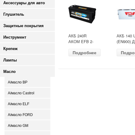
Аксессуары для авто
Глушитель
Защитные покрытия
АКБ 240R
АКБ 140 
Инструмент
АКОМ EFB 2-
(EN900) 
ресурс(ОБР)
513х189х
Крепеж
Подробнее
Подро
(EN1500) ДШВ
залит
518х274х242
Лампы
Масло
А/масло BP
А/масло Castrol
А/масло ELF
А/масло FORD
А/масло GM