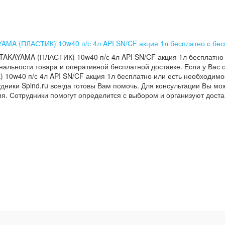
YAMA (ПЛАСТИК) 10w40 п/с 4л API SN/CF акция 1л бесплатно с бес
 TAKAYAMA (ПЛАСТИК) 10w40 п/с 4л API SN/CF акция 1л бесплатно
нальности товара и оперативной бесплатной доставке. Если у Вас 
10w40 п/с 4л API SN/CF акция 1л бесплатно или есть необходимос
удники Spind.ru всегда готовы Вам помочь. Для консультации Вы мо
я. Сотрудники помогут определится с выбором и организуют доста