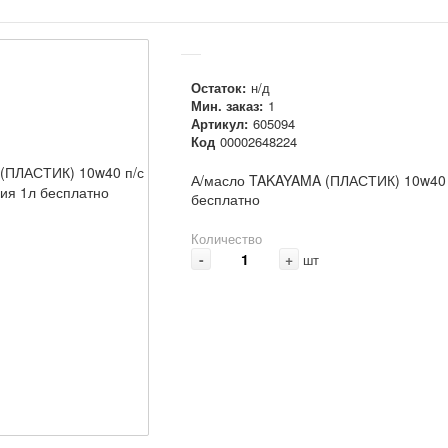
Остаток:
н/д
Мин. заказ:
1
Артикул:
605094
Код
00002648224
А/масло TAKAYAMA (ПЛАСТИК) 10w40 п
бесплатно
Количество
-
+
шт