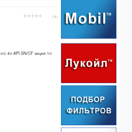
( 0 )
/с 4л API SN/CF акция 1л