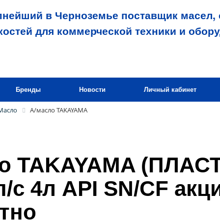
пнейший в Черноземье поставщик масел, 
костей для коммерческой техники и обор
Бренды
Новости
Личный кабинет
Масло
А/масло TAKAYAMA
ло TAKAYAMA (ПЛАС
п/с 4л API SN/CF акц
тно