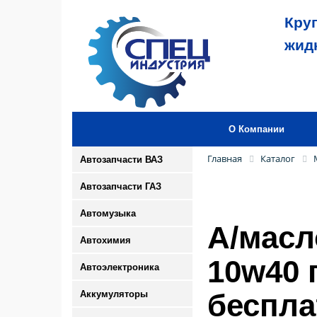
Кру
жид
О Компании
Главная
Каталог
Автозапчасти ВАЗ
Автозапчасти ГАЗ
Автомузыка
А/мас
Автохимия
10w40 
Автоэлектроника
беспла
Аккумуляторы