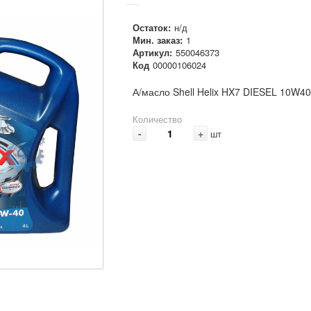
Остаток:
н/д
Мин. заказ:
1
Артикул:
550046373
Код
00000106024
А/масло Shell Helix HX7 DIESEL 10W40
Количество
-
+
шт