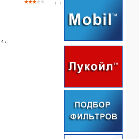
( 1 )
 4 л