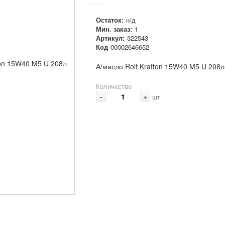
Остаток:
н/д
Мин. заказ:
1
Артикул:
322543
Код
00002646652
А/масло Rolf Krafton 15W40 M5 U 208л
Количество
-
+
шт