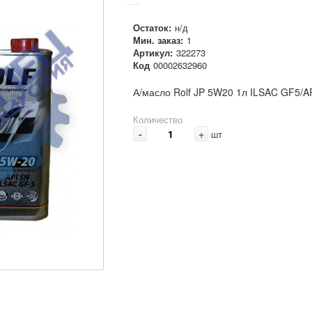
Остаток:
н/д
Мин. заказ:
1
Артикул:
322273
Код
00002632960
А/масло Rolf JP 5W20 1л ILSAC GF5/AP
Количество
-
+
шт