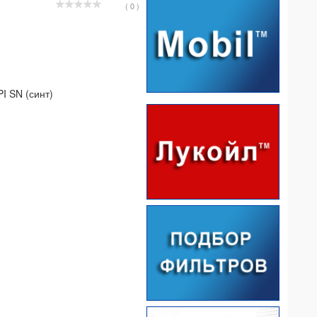
( 0 )
I SN (синт)