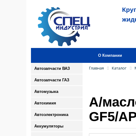
Кру
жид
О Компании
Главная
Каталог
Автозапчасти ВАЗ
Автозапчасти ГАЗ
Автомузыка
А/масл
Автохимия
GF5/AP
Автоэлектроника
Аккумуляторы