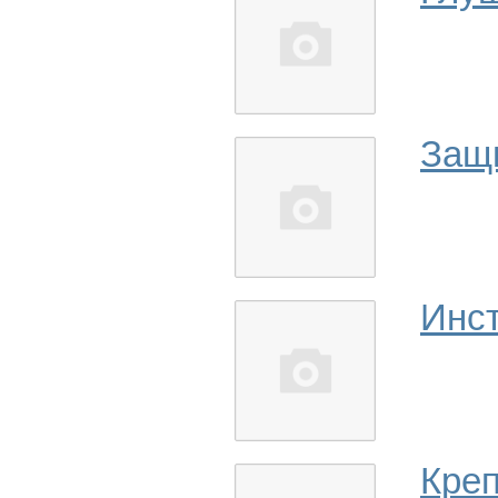
Защ
Инс
Кре