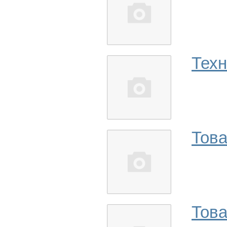
Техн
Това
Тов