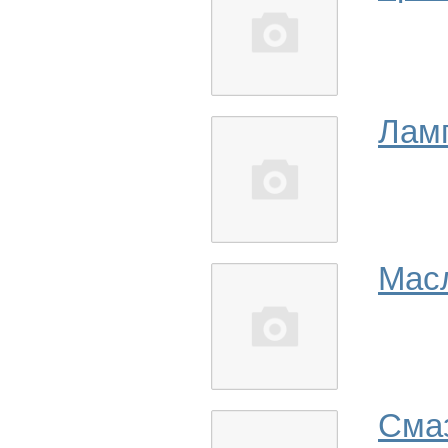
Лам
Мас
Сма