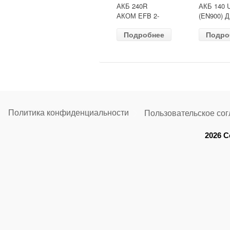
АКБ 240R
АКБ 140 
АКОМ EFB 2-
(EN900) 
ресурс(ОБР)
513х189х
Подробнее
Подро
(EN1500) ДШВ
залит
518х274х242
Политика конфиденциальности
Пользовательское со
2026 C