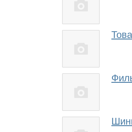
Това
Фил
Шин