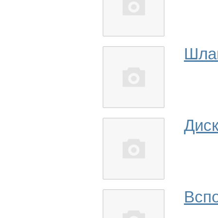
Шла
Дис
Вспо