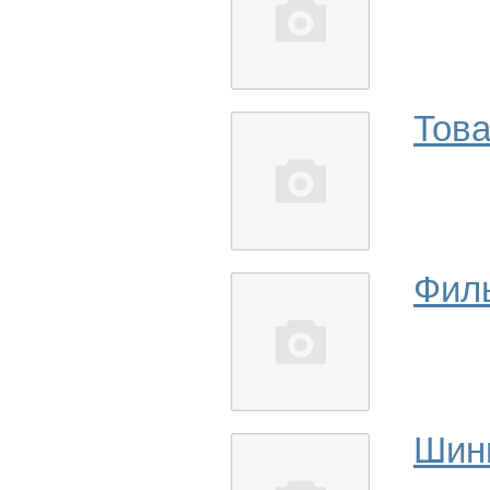
Това
Фил
Шин