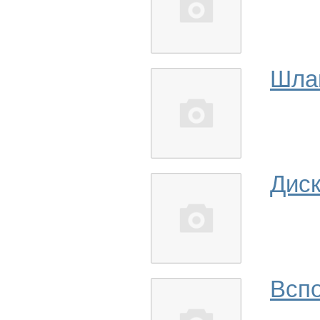
Шла
Дис
Вспо