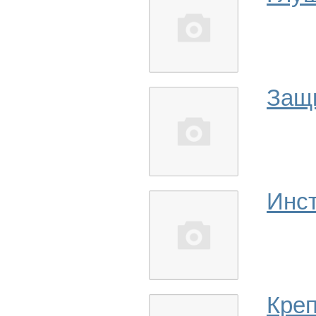
Защ
Инс
Кре