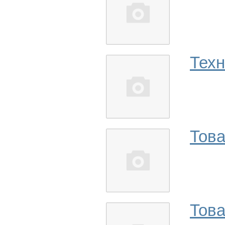
Техн
Това
Тов