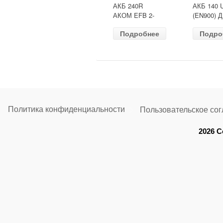
АКБ 240R
АКБ 140 
АКОМ EFB 2-
(EN900) 
ресурс(ОБР)
513х189х
Подробнее
Подро
(EN1500) ДШВ
залит
518х274х242
Политика конфиденциальности
Пользовательское со
2026 C