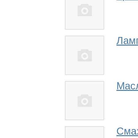
Лам
Мас
Сма