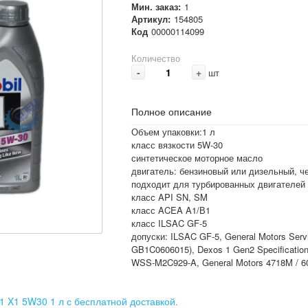
Мин. заказ:
1
Артикул:
154805
Код
00000114099
Количество
-
+
шт
Полное описание
Объем упаковки:1 л
класс вязкости 5W-30
синтетическое моторное масло
двигатель: бензиновый или дизельный, ч
подходит для турбированных двигателей
класс API SN, SM
класс ACEA A1/В1
класс ILSAC GF-5
допуски: ILSAC GF-5, General Motors Servi
GB1C0606015), Dexos 1 Gen2 Specificatio
WSS-M2C929-A, General Motors 4718M / 
 1 X1 5W30 1 л с бесплатной доставкой.