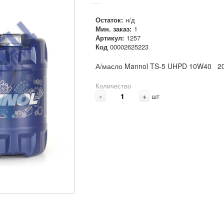
Остаток:
н/д
Мин. заказ:
1
Артикул:
1257
Код
00002625223
А/масло Mannol TS-5 UHPD 10W40 20
Количество
-
+
шт