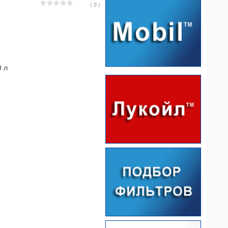
( 0 )
 л