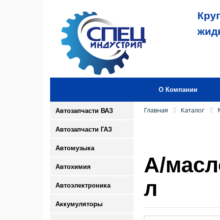
Кру
жид
О Компании
Главная
Каталог
Автозапчасти ВАЗ
Автозапчасти ГАЗ
Автомузыка
А/масл
Автохимия
л
Автоэлектроника
Аккумуляторы