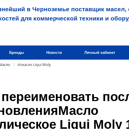
пнейший в Черноземье поставщик масел, 
костей для коммерческой техники и обор
Бренды
Новости
Личный кабинет
Масло
А/масло Liqui Moly
переименовать пос
ановленияМасло
лическое Liqui Moly 