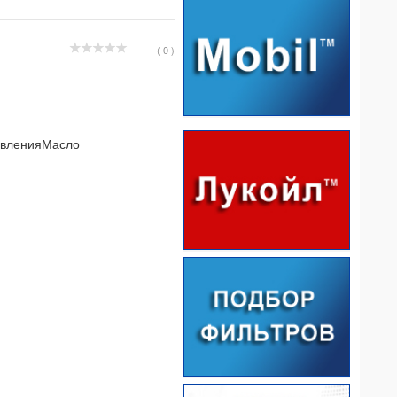
( 0 )
овленияМасло