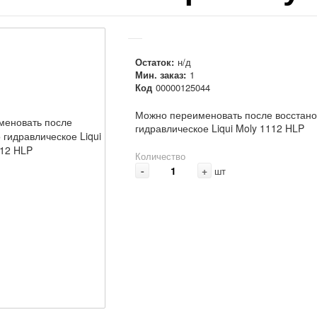
Остаток:
н/д
Мин. заказ:
1
Код
00000125044
Можно переименовать после восстан
гидравлическое Liqui Moly 1112 HLP
Количество
-
+
шт