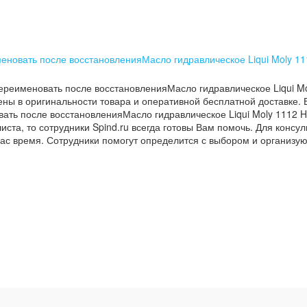
еновать после восстановленияМасло гидравлическое Liqui Moly 11
ереименовать после восстановленияМасло гидравлическое Liqui Mo
ны в оригинальности товара и оперативной бесплатной доставке. 
ать после восстановленияМасло гидравлическое Liqui Moly 1112 H
иста, то сотрудники Spind.ru всегда готовы Вам помочь. Для консу
ас время. Сотрудники помогут определится с выбором и организую