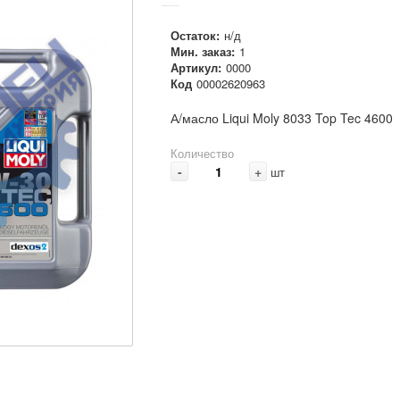
Остаток:
н/д
Мин. заказ:
1
Артикул:
0000
Код
00002620963
А/масло Liqui Moly 8033 Top Tec 4600
Количество
-
+
шт