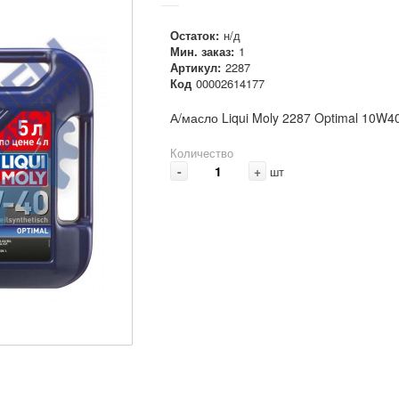
Остаток:
н/д
Мин. заказ:
1
Артикул:
2287
Код
00002614177
А/масло Liqui Moly 2287 Optimal 10W40
Количество
-
+
шт