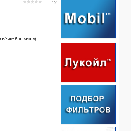
( 0 )
 п/синт 5 л (акция)