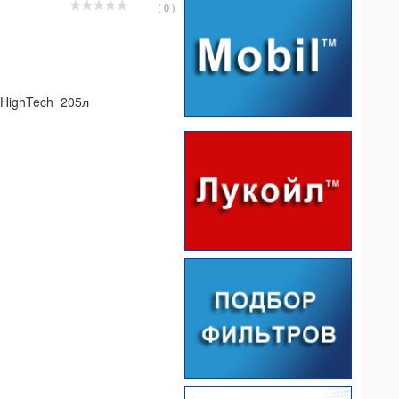
( 0 )
l HighTech 205л