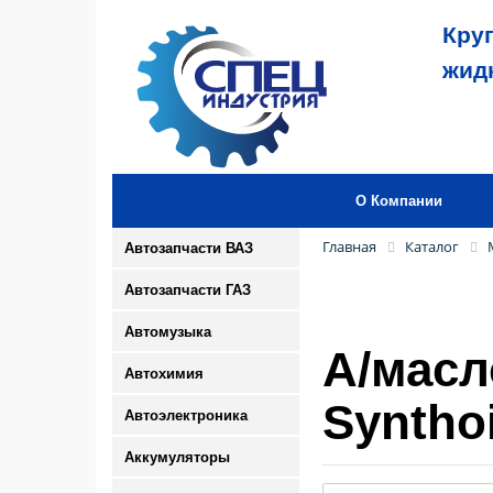
Кру
жид
О Компании
Главная
Каталог
Автозапчасти ВАЗ
Автозапчасти ГАЗ
Автомузыка
А/масл
Автохимия
Syntho
Автоэлектроника
Аккумуляторы