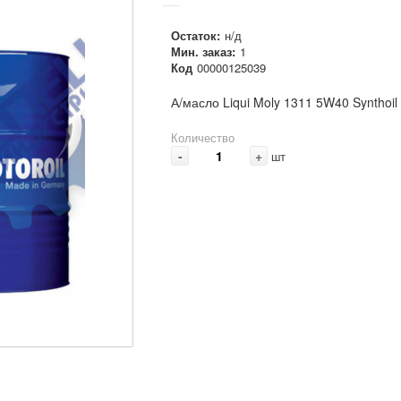
Остаток:
н/д
Мин. заказ:
1
Код
00000125039
А/масло Liqui Moly 1311 5W40 Synthoi
Количество
-
+
шт