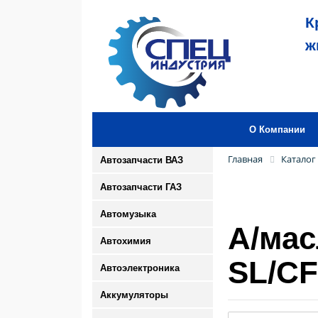
К
ж
О Компании
Главная
Каталог
Автозапчасти ВАЗ
Автозапчасти ГАЗ
Автомузыка
А/мас
Автохимия
SL/CF
Автоэлектроника
Аккумуляторы