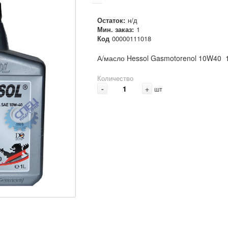
Остаток:
н/д
Мин. заказ:
1
Код
00000111018
А/масло Hessol Gasmotorenol 10W40 
Количество
-
+
шт