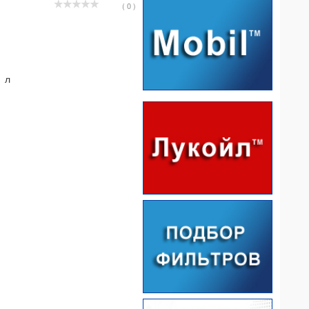
( 0 )
1 л