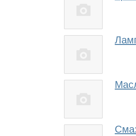
Лам
Мас
Сма