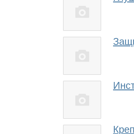
Защ
Инс
Кре