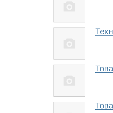
Техн
Това
Тов