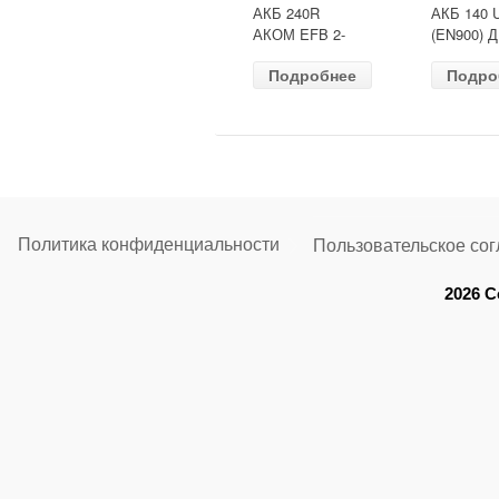
АКБ 240R
АКБ 140 
АКОМ EFB 2-
(EN900) 
ресурс(ОБР)
513х189х
Подробнее
Подро
(EN1500) ДШВ
залит
518х274х242
Политика конфиденциальности
Пользовательское со
2026 C