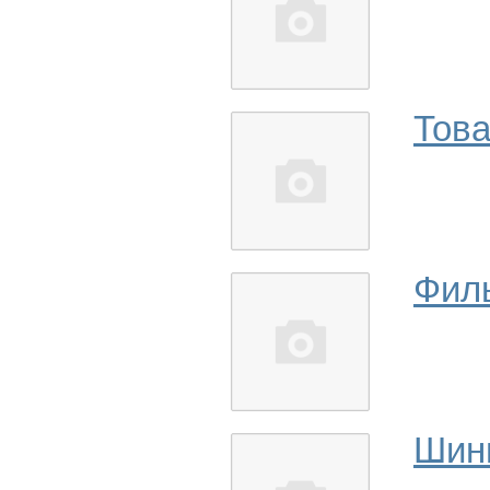
Това
Фил
Шин