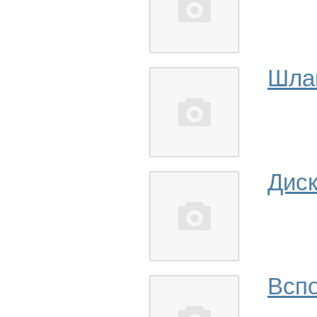
Шла
Дис
Вспо