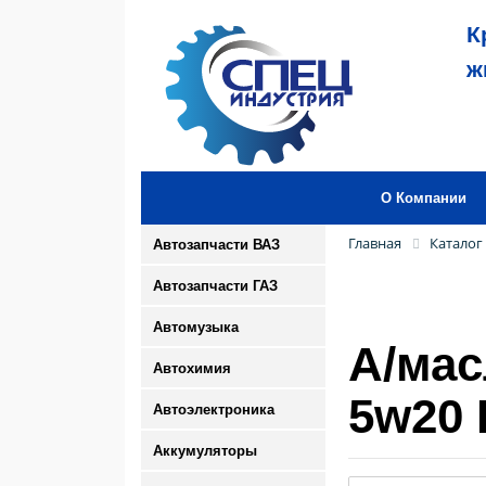
К
ж
О Компании
Главная
Каталог
Автозапчасти ВАЗ
Автозапчасти ГАЗ
Автомузыка
А/мас
Автохимия
5w20 
Автоэлектроника
Аккумуляторы