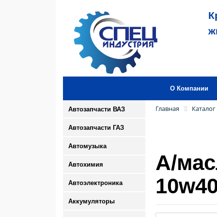
К
ж
О Компании
Главная
Каталог
Автозапчасти ВАЗ
Автозапчасти ГАЗ
Автомузыка
А/мас
Автохимия
10w40
Автоэлектроника
Аккумуляторы