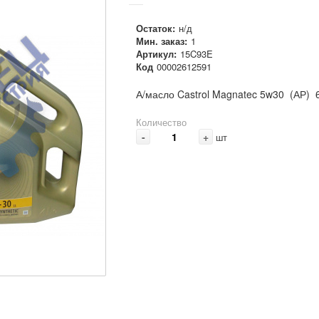
Остаток:
н/д
Мин. заказ:
1
Артикул:
15C93E
Код
00002612591
А/масло Castrol Magnatec 5w30 (АР) 
Количество
-
+
шт