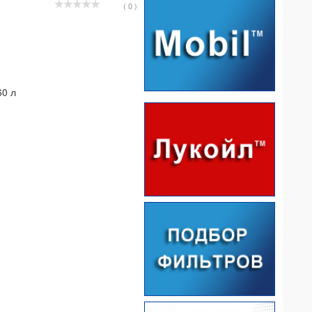
( 0 )
60 л