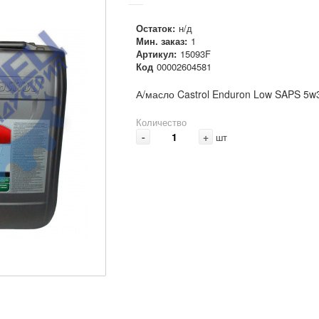
Остаток:
н/д
Мин. заказ:
1
Артикул:
15093F
Код
00002604581
А/масло Castrol Enduron Low SAPS 5w
Количество
-
+
шт