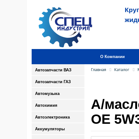
Кру
жид
О Компании
Главная
Каталог
Автозапчасти ВАЗ
Автозапчасти ГАЗ
Автомузыка
А/масл
Автохимия
OE 5W3
Автоэлектроника
Аккумуляторы