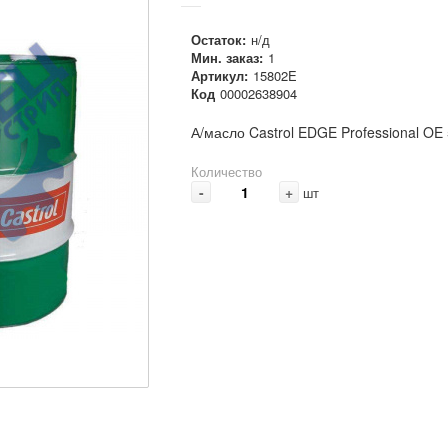
Остаток:
н/д
Мин. заказ:
1
Артикул:
15802E
Код
00002638904
А/масло Castrol EDGE Professional OE
Количество
-
+
шт