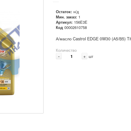
Остаток:
н/д
Мин. заказ:
1
Артикул:
156E3E
Код
00002610758
А/масло Castrol EDGE 0W30 (А5/В5) Ti
Количество
-
+
шт