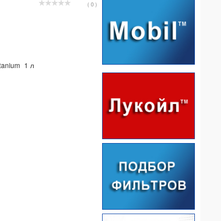
( 0 )
tanium 1 л