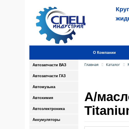
Кру
жид
О Компании
Главная
Каталог
Автозапчасти ВАЗ
Автозапчасти ГАЗ
Автомузыка
А/масл
Автохимия
Titaniu
Автоэлектроника
Аккумуляторы